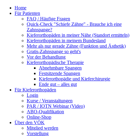
Home
Für Patienten
FAQ / Häufige Fragen
Quick-Check "Schiefe Zähne" - Brauche ich eine
Zahnspange?
Kieferorthopäden in meiner Nähe (Standort ermitteln)
Kieferorthopäden in meinem Bundesland
Mehr als nur gerade Zähne (Funktion und Ästhetik)
Gratis-Zahnspange so geht's
Vor der Behandlung
Kieferorthopädische Therapie
Abnehmbare Spangen
Festsitzende Spangen
Kieferorthopädie und Kieferchirurgie
Ende gut – alles gut
Für Kieferorthopäden
Login
Kurse / Veranstaltungen
PAR / IOTN Webinar (Video)
ABO-Qualifikation
Online-Shop
Über den VÖK
Mitglied werden
Vorstellung