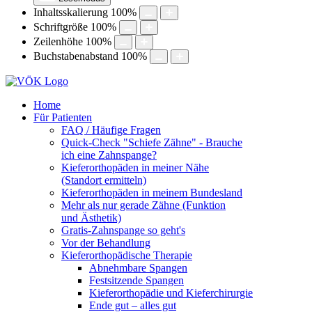
Inhaltsskalierung
100
%
Schriftgröße
100
%
Zeilenhöhe
100
%
Buchstabenabstand
100
%
Home
Für Patienten
FAQ / Häufige Fragen
Quick-Check "Schiefe Zähne" - Brauche
ich eine Zahnspange?
Kieferorthopäden in meiner Nähe
(Standort ermitteln)
Kieferorthopäden in meinem Bundesland
Mehr als nur gerade Zähne (Funktion
und Ästhetik)
Gratis-Zahnspange so geht's
Vor der Behandlung
Kieferorthopädische Therapie
Abnehmbare Spangen
Festsitzende Spangen
Kieferorthopädie und Kieferchirurgie
Ende gut – alles gut