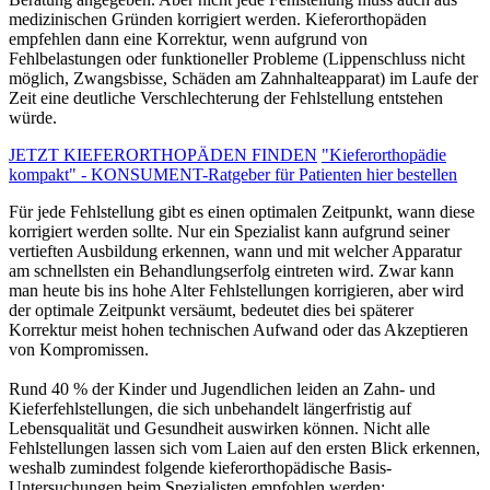
medizinischen Gründen korrigiert werden. Kieferorthopäden
empfehlen dann eine Korrektur, wenn aufgrund von
Fehlbelastungen oder funktioneller Probleme (Lippenschluss nicht
möglich, Zwangsbisse, Schäden am Zahnhalteapparat) im Laufe der
Zeit eine deutliche Verschlechterung der Fehlstellung entstehen
würde.
JETZT KIEFERORTHOPÄDEN FINDEN
"Kieferorthopädie
kompakt" - KONSUMENT-Ratgeber für Patienten hier bestellen
Für jede Fehlstellung gibt es einen optimalen Zeitpunkt, wann diese
korrigiert werden sollte. Nur ein Spezialist kann aufgrund seiner
vertieften Ausbildung erkennen, wann und mit welcher Apparatur
am schnellsten ein Behandlungserfolg eintreten wird. Zwar kann
man heute bis ins hohe Alter Fehlstellungen korrigieren, aber wird
der optimale Zeitpunkt versäumt, bedeutet dies bei späterer
Korrektur meist hohen technischen Aufwand oder das Akzeptieren
von Kompromissen.
Rund 40 % der Kinder und Jugendlichen leiden an Zahn- und
Kieferfehlstellungen, die sich unbehandelt längerfristig auf
Lebensqualität und Gesundheit auswirken können. Nicht alle
Fehlstellungen lassen sich vom Laien auf den ersten Blick erkennen,
weshalb zumindest folgende kieferorthopädische Basis-
Untersuchungen beim Spezialisten empfohlen werden: