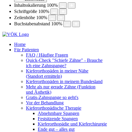
Inhaltsskalierung
100
%
Schriftgröße
100
%
Zeilenhöhe
100
%
Buchstabenabstand
100
%
Home
Für Patienten
FAQ / Häufige Fragen
Quick-Check "Schiefe Zähne" - Brauche
ich eine Zahnspange?
Kieferorthopäden in meiner Nähe
(Standort ermitteln)
Kieferorthopäden in meinem Bundesland
Mehr als nur gerade Zähne (Funktion
und Ästhetik)
Gratis-Zahnspange so geht's
Vor der Behandlung
Kieferorthopädische Therapie
Abnehmbare Spangen
Festsitzende Spangen
Kieferorthopädie und Kieferchirurgie
Ende gut – alles gut