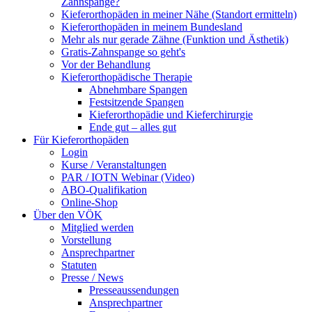
Zahnspange?
Kieferorthopäden in meiner Nähe (Standort ermitteln)
Kieferorthopäden in meinem Bundesland
Mehr als nur gerade Zähne (Funktion und Ästhetik)
Gratis-Zahnspange so geht's
Vor der Behandlung
Kieferorthopädische Therapie
Abnehmbare Spangen
Festsitzende Spangen
Kieferorthopädie und Kieferchirurgie
Ende gut – alles gut
Für Kieferorthopäden
Login
Kurse / Veranstaltungen
PAR / IOTN Webinar (Video)
ABO-Qualifikation
Online-Shop
Über den VÖK
Mitglied werden
Vorstellung
Ansprechpartner
Statuten
Presse / News
Presseaussendungen
Ansprechpartner