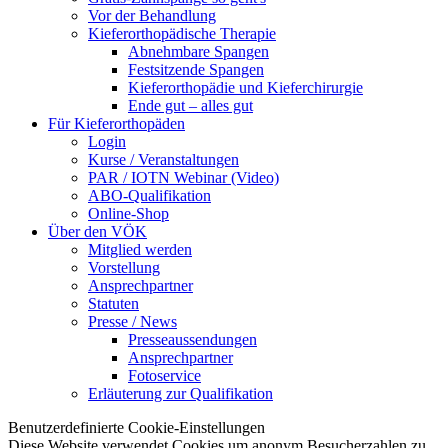
Vor der Behandlung
Kieferorthopädische Therapie
Abnehmbare Spangen
Festsitzende Spangen
Kieferorthopädie und Kieferchirurgie
Ende gut – alles gut
Für Kieferorthopäden
Login
Kurse / Veranstaltungen
PAR / IOTN Webinar (Video)
ABO-Qualifikation
Online-Shop
Über den VÖK
Mitglied werden
Vorstellung
Ansprechpartner
Statuten
Presse / News
Presseaussendungen
Ansprechpartner
Fotoservice
Erläuterung zur Qualifikation
Benutzerdefinierte Cookie-Einstellungen
Diese Website verwendet Cookies um anonym Besucherzahlen zu