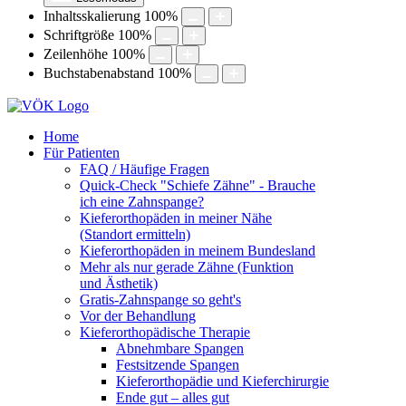
Inhaltsskalierung
100
%
Schriftgröße
100
%
Zeilenhöhe
100
%
Buchstabenabstand
100
%
Home
Für Patienten
FAQ / Häufige Fragen
Quick-Check "Schiefe Zähne" - Brauche
ich eine Zahnspange?
Kieferorthopäden in meiner Nähe
(Standort ermitteln)
Kieferorthopäden in meinem Bundesland
Mehr als nur gerade Zähne (Funktion
und Ästhetik)
Gratis-Zahnspange so geht's
Vor der Behandlung
Kieferorthopädische Therapie
Abnehmbare Spangen
Festsitzende Spangen
Kieferorthopädie und Kieferchirurgie
Ende gut – alles gut