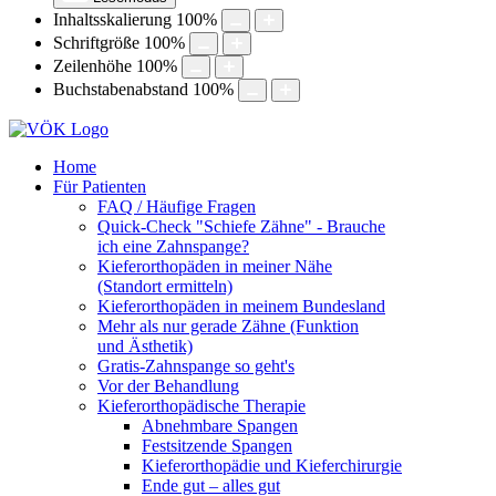
Inhaltsskalierung
100
%
Schriftgröße
100
%
Zeilenhöhe
100
%
Buchstabenabstand
100
%
Home
Für Patienten
FAQ / Häufige Fragen
Quick-Check "Schiefe Zähne" - Brauche
ich eine Zahnspange?
Kieferorthopäden in meiner Nähe
(Standort ermitteln)
Kieferorthopäden in meinem Bundesland
Mehr als nur gerade Zähne (Funktion
und Ästhetik)
Gratis-Zahnspange so geht's
Vor der Behandlung
Kieferorthopädische Therapie
Abnehmbare Spangen
Festsitzende Spangen
Kieferorthopädie und Kieferchirurgie
Ende gut – alles gut