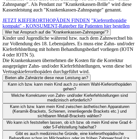
Zahnspange". Als Pendant zur "Krankenkassen-Brille" wird diese
Kassenleistung auch "Krankenkassen-Zahnspange" genannt.
JETZT KIEFERORTHOPÄDEN FINDEN
"Kieferorthopädie
kompakt" - KONSUMENT-Ratgeber für Patienten hier bestellen
Wer hat Anspruch auf die "Krankenkassen-Zahnspange"?
Kinder und Jugendliche während bzw. nach dem Zahnwechsel bis
zur Vollendung des 18. Lebensjahres. Es muss eine Zahn- und/oder
Kieferfehlstellung mit hohem Behandlungsbedarf vorliegen (IOTN
4 oder IOTN 5).
Die Krankenkassen übernehmen die Kosten für die Korrektur
ausgeprägter Zahn- und/oder Kieferfehlstellungen, wenn diese bei
Vertragskieferorthopäden durchgeführt wird.
Bieten alle Zahnärzte diese neue Leistung an?
Kann ich bzw. kann mein Kind auch zu einem Wahl-Kieferorthopäden
gehen?
Welche Korrekturen von Zahn- und/oder Kieferfehlstellungen sind
medizinisch erforderlich?
Kann ich bzw. kann mein Kind zwischen ästhetischen Apparaturen
(Keramik-Brackets, Schienen, innenliegende Brackets etc.) und
sichtbaren Metall-Brackets wählen?
Wo kann ich feststellen lassen, ob ich bzw. ob mein Kind eine Grad 4-
oder 5-Fehlstellung habe/hat?
Gibt es auch medizinische Gründe, eine kieferorthopädische
Behandlung schon im Milchgebiss oder im frühen Zahnwechsel (ca.