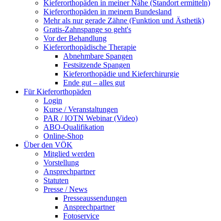
Kieferorthopäden in meiner Nähe (Standort ermitteln)
Kieferorthopäden in meinem Bundesland
Mehr als nur gerade Zähne (Funktion und Ästhetik)
Gratis-Zahnspange so geht's
Vor der Behandlung
Kieferorthopädische Therapie
Abnehmbare Spangen
Festsitzende Spangen
Kieferorthopädie und Kieferchirurgie
Ende gut – alles gut
Für Kieferorthopäden
Login
Kurse / Veranstaltungen
PAR / IOTN Webinar (Video)
ABO-Qualifikation
Online-Shop
Über den VÖK
Mitglied werden
Vorstellung
Ansprechpartner
Statuten
Presse / News
Presseaussendungen
Ansprechpartner
Fotoservice