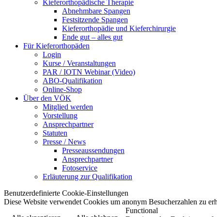
Kieferorthopädische Therapie
Abnehmbare Spangen
Festsitzende Spangen
Kieferorthopädie und Kieferchirurgie
Ende gut – alles gut
Für Kieferorthopäden
Login
Kurse / Veranstaltungen
PAR / IOTN Webinar (Video)
ABO-Qualifikation
Online-Shop
Über den VÖK
Mitglied werden
Vorstellung
Ansprechpartner
Statuten
Presse / News
Presseaussendungen
Ansprechpartner
Fotoservice
Erläuterung zur Qualifikation
Benutzerdefinierte Cookie-Einstellungen
Diese Website verwendet Cookies um anonym Besucherzahlen zu erh
Functional