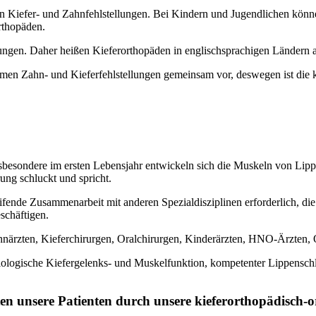
on Kiefer- und Zahnfehlstellungen. Bei Kindern und Jugendlichen kön
rthopäden.
llungen. Daher heißen Kieferorthopäden in englischsprachigen Ländern a
g kommen Zahn- und Kieferfehlstellungen gemeinsam vor, deswegen is
nsbesondere im ersten Lebensjahr entwickeln sich die Muskeln von L
ung schluckt und spricht.
reifende Zusammenarbeit mit anderen Spezialdisziplinen erforderlich, d
schäftigen.
hnärzten, Kieferchirurgen, Oralchirurgen, Kinderärzten, HNO-Ärzten,
siologische Kiefergelenks- und Muskelfunktion, kompetenter Lippensch
en unsere Patienten durch unsere kieferorthopädisch-o