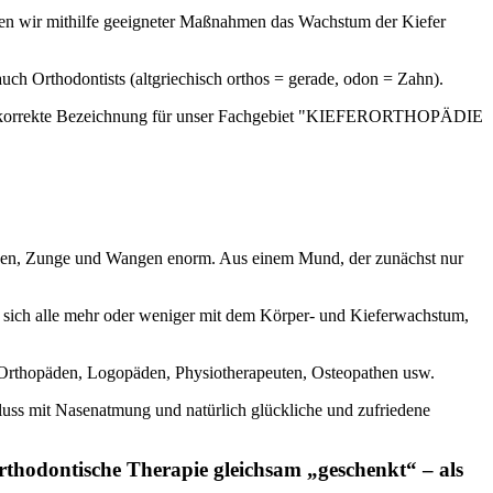
nen wir mithilfe geeigneter Maßnahmen das Wachstum der Kiefer
uch Orthodontists (altgriechisch orthos = gerade, odon = Zahn).
t die korrekte Bezeichnung für unser Fachgebiet "KIEFERORTHOPÄDIE
ippen, Zunge und Wangen enorm. Aus einem Mund, der zunächst nur
ie sich alle mehr oder weniger mit dem Körper- und Kieferwachstum,
 Orthopäden, Logopäden, Physiotherapeuten, Osteopathen usw.
luss mit Nasenatmung und natürlich glückliche und zufriedene
rthodontische Therapie gleichsam „geschenkt“ – als