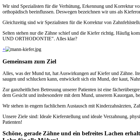
Wir sind Spezialisten für die Verhütung, Erkennung und Korrektur v
orthopädisch beeinflussen. Deswegen bezeichnen wir uns als Kiefero
Gleichzeitig sind wir Spezialisten für die Korrektur von Zahnfehlste
Selten stehen nur die Zähne schief und die Kiefer richtig. Häufi
UND ORTHODONTIE". Alles klar?
+
Gemeinsam zum Ziel
Alles, was der Mund tut, hat Auswirkungen auf Kiefer und Zähne. I
saugen und schlucken kann, entwickelt sich ein Mund, der kaut, Nahr
Zur ganzheitlichen Betreuung unserer Patienten ist eine fächerüberg
dem Gesicht und insbesondere mit dem Mund, unserem Kauorgan, be
Wir stehen in engem fachlichem Austausch mit Kinderzahnärzten, Za
Unsere Ziele sind: Ideale Kieferstellung und ideale Verzahnung, phy
Patienten!
Schöne, gerade Zähne und ein befreites Lachen erhalt