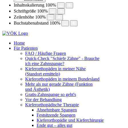
Inhaltsskalierung
100
%
Schriftgröße
100
%
Zeilenhöhe
100
%
Buchstabenabstand
100
%
Home
Für Patienten
FAQ / Häufige Fragen
Quick-Check "Schiefe Zähne" - Brauche
ich eine Zahnspange?
Kieferorthopäden in meiner Nähe
(Standort ermitteln)
Kieferorthopäden in meinem Bundesland
Mehr als nur gerade Zähne (Funktion
und Ästhetik)
Gratis-Zahnspange so geht's
Vor der Behandlung
Kieferorthopädische Therapie
Abnehmbare Spangen
Festsitzende Spangen
Kieferorthopädie und Kieferchirurgie
Ende gut – alles gut