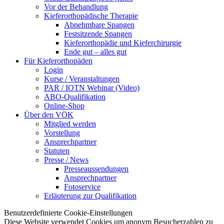
Vor der Behandlung
Kieferorthopädische Therapie
Abnehmbare Spangen
Festsitzende Spangen
Kieferorthopädie und Kieferchirurgie
Ende gut – alles gut
Für Kieferorthopäden
Login
Kurse / Veranstaltungen
PAR / IOTN Webinar (Video)
ABO-Qualifikation
Online-Shop
Über den VÖK
Mitglied werden
Vorstellung
Ansprechpartner
Statuten
Presse / News
Presseaussendungen
Ansprechpartner
Fotoservice
Erläuterung zur Qualifikation
Benutzerdefinierte Cookie-Einstellungen
Diese Website verwendet Cookies um anonym Besucherzahlen zu