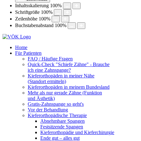
Inhaltsskalierung
100
%
Schriftgröße
100
%
Zeilenhöhe
100
%
Buchstabenabstand
100
%
Home
Für Patienten
FAQ / Häufige Fragen
Quick-Check "Schiefe Zähne" - Brauche
ich eine Zahnspange?
Kieferorthopäden in meiner Nähe
(Standort ermitteln)
Kieferorthopäden in meinem Bundesland
Mehr als nur gerade Zähne (Funktion
und Ästhetik)
Gratis-Zahnspange so geht's
Vor der Behandlung
Kieferorthopädische Therapie
Abnehmbare Spangen
Festsitzende Spangen
Kieferorthopädie und Kieferchirurgie
Ende gut – alles gut