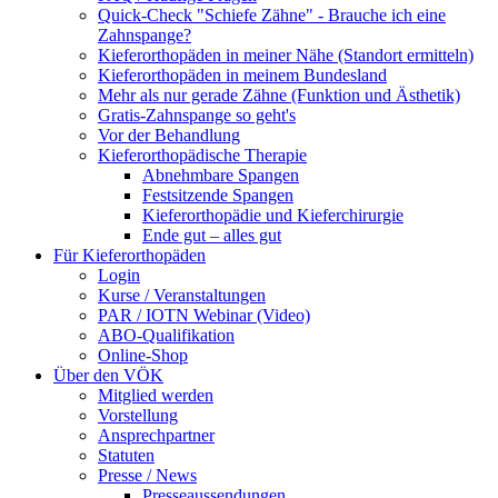
Quick-Check "Schiefe Zähne" - Brauche ich eine
Zahnspange?
Kieferorthopäden in meiner Nähe (Standort ermitteln)
Kieferorthopäden in meinem Bundesland
Mehr als nur gerade Zähne (Funktion und Ästhetik)
Gratis-Zahnspange so geht's
Vor der Behandlung
Kieferorthopädische Therapie
Abnehmbare Spangen
Festsitzende Spangen
Kieferorthopädie und Kieferchirurgie
Ende gut – alles gut
Für Kieferorthopäden
Login
Kurse / Veranstaltungen
PAR / IOTN Webinar (Video)
ABO-Qualifikation
Online-Shop
Über den VÖK
Mitglied werden
Vorstellung
Ansprechpartner
Statuten
Presse / News
Presseaussendungen