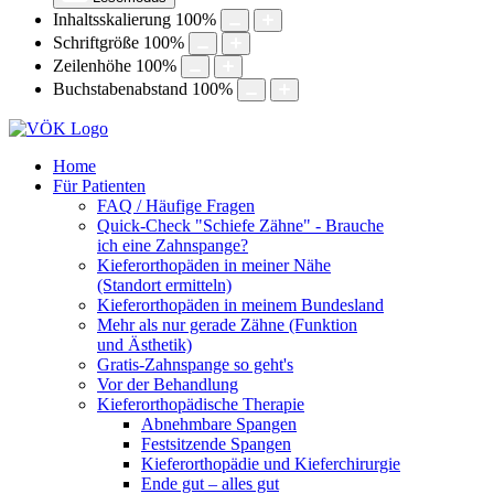
Inhaltsskalierung
100
%
Schriftgröße
100
%
Zeilenhöhe
100
%
Buchstabenabstand
100
%
Home
Für Patienten
FAQ / Häufige Fragen
Quick-Check "Schiefe Zähne" - Brauche
ich eine Zahnspange?
Kieferorthopäden in meiner Nähe
(Standort ermitteln)
Kieferorthopäden in meinem Bundesland
Mehr als nur gerade Zähne (Funktion
und Ästhetik)
Gratis-Zahnspange so geht's
Vor der Behandlung
Kieferorthopädische Therapie
Abnehmbare Spangen
Festsitzende Spangen
Kieferorthopädie und Kieferchirurgie
Ende gut – alles gut