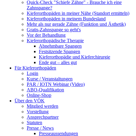
Quick-Check "Schiefe Zähne" - Brauche ich eine
Zahnspange?
Kieferorthopäden in meiner Nähe (Standort ermitteln)
Kieferorthopäden in meinem Bundesland
Mehr als nur gerade Zähne (Funktion und Ästhetik)
Gratis-Zahnspange so geht's
Vor der Behandlung
Kieferorthopädische Therapie
Abnehmbare Spangen
Festsitzende Spangen
Kieferorthopädie und Kieferchirurgie
Ende gut – alles gut
Für Kieferorthopäden
Login
Kurse / Veranstaltungen
PAR / IOTN Webinar (Video)
ABO-Qualifikation
Online-Shop
Über den VÖK
Mitglied werden
Vorstellung
Ansprechpartner
Statuten
Presse / News
Presseaussendungen