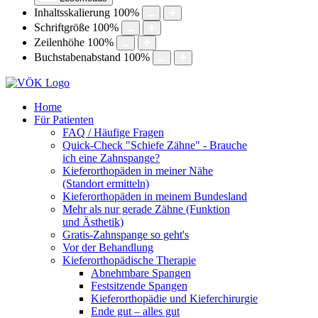
Inhaltsskalierung
100
%
Schriftgröße
100
%
Zeilenhöhe
100
%
Buchstabenabstand
100
%
Home
Für Patienten
FAQ / Häufige Fragen
Quick-Check "Schiefe Zähne" - Brauche
ich eine Zahnspange?
Kieferorthopäden in meiner Nähe
(Standort ermitteln)
Kieferorthopäden in meinem Bundesland
Mehr als nur gerade Zähne (Funktion
und Ästhetik)
Gratis-Zahnspange so geht's
Vor der Behandlung
Kieferorthopädische Therapie
Abnehmbare Spangen
Festsitzende Spangen
Kieferorthopädie und Kieferchirurgie
Ende gut – alles gut