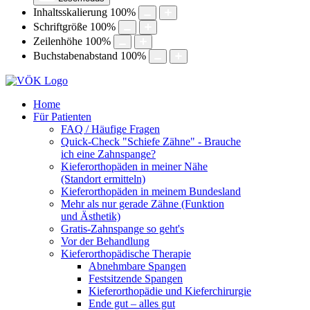
Inhaltsskalierung
100
%
Schriftgröße
100
%
Zeilenhöhe
100
%
Buchstabenabstand
100
%
Home
Für Patienten
FAQ / Häufige Fragen
Quick-Check "Schiefe Zähne" - Brauche
ich eine Zahnspange?
Kieferorthopäden in meiner Nähe
(Standort ermitteln)
Kieferorthopäden in meinem Bundesland
Mehr als nur gerade Zähne (Funktion
und Ästhetik)
Gratis-Zahnspange so geht's
Vor der Behandlung
Kieferorthopädische Therapie
Abnehmbare Spangen
Festsitzende Spangen
Kieferorthopädie und Kieferchirurgie
Ende gut – alles gut