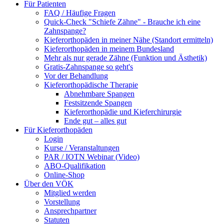
Für Patienten
FAQ / Häufige Fragen
Quick-Check "Schiefe Zähne" - Brauche ich eine
Zahnspange?
Kieferorthopäden in meiner Nähe (Standort ermitteln)
Kieferorthopäden in meinem Bundesland
Mehr als nur gerade Zähne (Funktion und Ästhetik)
Gratis-Zahnspange so geht's
Vor der Behandlung
Kieferorthopädische Therapie
Abnehmbare Spangen
Festsitzende Spangen
Kieferorthopädie und Kieferchirurgie
Ende gut – alles gut
Für Kieferorthopäden
Login
Kurse / Veranstaltungen
PAR / IOTN Webinar (Video)
ABO-Qualifikation
Online-Shop
Über den VÖK
Mitglied werden
Vorstellung
Ansprechpartner
Statuten