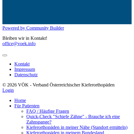
Powered by Community Builder
Bleiben wir in Kontakt!
office@voek.info
Kontakt
Impressum
Datenschutz
© 2026 VÖK - Verband Österreichischer Kieferorthopäden
Login
Home
Für Patienten
FAQ / Häufige Fragen
Quick-Check "Schiefe Zähne" - Brauche ich eine
Zahnspange?
Kieferorthopäden in meiner Nähe (Standort ermitteln)
Kieferorthopäden in meinem Bundesland