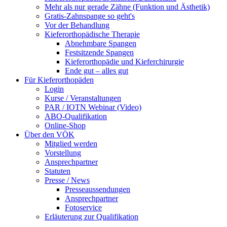
Mehr als nur gerade Zähne (Funktion und Ästhetik)
Gratis-Zahnspange so geht's
Vor der Behandlung
Kieferorthopädische Therapie
Abnehmbare Spangen
Festsitzende Spangen
Kieferorthopädie und Kieferchirurgie
Ende gut – alles gut
Für Kieferorthopäden
Login
Kurse / Veranstaltungen
PAR / IOTN Webinar (Video)
ABO-Qualifikation
Online-Shop
Über den VÖK
Mitglied werden
Vorstellung
Ansprechpartner
Statuten
Presse / News
Presseaussendungen
Ansprechpartner
Fotoservice
Erläuterung zur Qualifikation