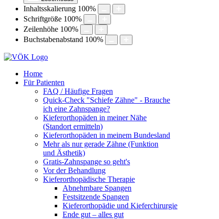
Inhaltsskalierung
100
%
Schriftgröße
100
%
Zeilenhöhe
100
%
Buchstabenabstand
100
%
Home
Für Patienten
FAQ / Häufige Fragen
Quick-Check "Schiefe Zähne" - Brauche
ich eine Zahnspange?
Kieferorthopäden in meiner Nähe
(Standort ermitteln)
Kieferorthopäden in meinem Bundesland
Mehr als nur gerade Zähne (Funktion
und Ästhetik)
Gratis-Zahnspange so geht's
Vor der Behandlung
Kieferorthopädische Therapie
Abnehmbare Spangen
Festsitzende Spangen
Kieferorthopädie und Kieferchirurgie
Ende gut – alles gut