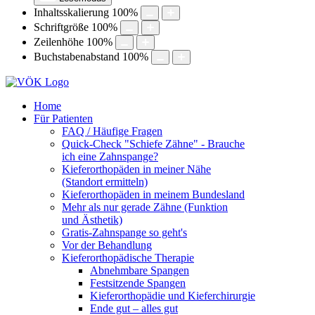
Inhaltsskalierung
100
%
Schriftgröße
100
%
Zeilenhöhe
100
%
Buchstabenabstand
100
%
Home
Für Patienten
FAQ / Häufige Fragen
Quick-Check "Schiefe Zähne" - Brauche
ich eine Zahnspange?
Kieferorthopäden in meiner Nähe
(Standort ermitteln)
Kieferorthopäden in meinem Bundesland
Mehr als nur gerade Zähne (Funktion
und Ästhetik)
Gratis-Zahnspange so geht's
Vor der Behandlung
Kieferorthopädische Therapie
Abnehmbare Spangen
Festsitzende Spangen
Kieferorthopädie und Kieferchirurgie
Ende gut – alles gut