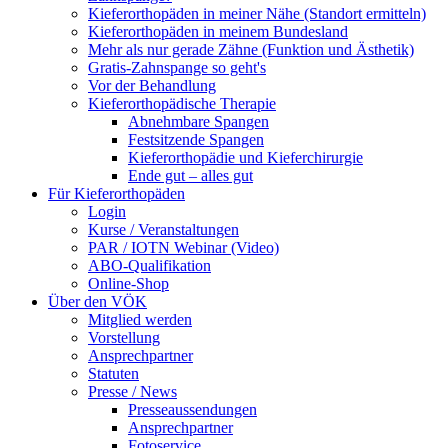
Kieferorthopäden in meiner Nähe (Standort ermitteln)
Kieferorthopäden in meinem Bundesland
Mehr als nur gerade Zähne (Funktion und Ästhetik)
Gratis-Zahnspange so geht's
Vor der Behandlung
Kieferorthopädische Therapie
Abnehmbare Spangen
Festsitzende Spangen
Kieferorthopädie und Kieferchirurgie
Ende gut – alles gut
Für Kieferorthopäden
Login
Kurse / Veranstaltungen
PAR / IOTN Webinar (Video)
ABO-Qualifikation
Online-Shop
Über den VÖK
Mitglied werden
Vorstellung
Ansprechpartner
Statuten
Presse / News
Presseaussendungen
Ansprechpartner
Fotoservice