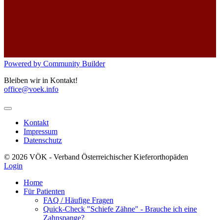
Powered by Community Builder
Bleiben wir in Kontakt!
office@voek.info
Kontakt
Impressum
Datenschutz
© 2026 VÖK - Verband Österreichischer Kieferorthopäden
Login
Home
Für Patienten
FAQ / Häufige Fragen
Quick-Check "Schiefe Zähne" - Brauche ich eine
Zahnspange?