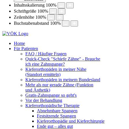
Inhaltsskalierung
100
%
Schriftgröße
100
%
Zeilenhöhe
100
%
Buchstabenabstand
100
%
Home
Für Patienten
FAQ / Häufige Fragen
Quick-Check "Schiefe Zähne" - Brauche
ich eine Zahnspange?
Kieferorthopäden in meiner Nähe
(Standort ermitteln)
Kieferorthopäden in meinem Bundesland
Mehr als nur gerade Zähne (Funktion
und Ästhetik)
Gratis-Zahnspange so geht's
Vor der Behandlung
Kieferorthopädische Therapie
Abnehmbare Spangen
Festsitzende Spangen
Kieferorthopädie und Kieferchirurgie
Ende gut – alles gut