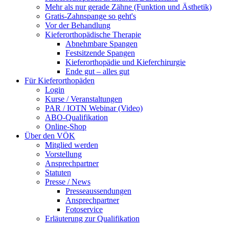
Mehr als nur gerade Zähne (Funktion und Ästhetik)
Gratis-Zahnspange so geht's
Vor der Behandlung
Kieferorthopädische Therapie
Abnehmbare Spangen
Festsitzende Spangen
Kieferorthopädie und Kieferchirurgie
Ende gut – alles gut
Für Kieferorthopäden
Login
Kurse / Veranstaltungen
PAR / IOTN Webinar (Video)
ABO-Qualifikation
Online-Shop
Über den VÖK
Mitglied werden
Vorstellung
Ansprechpartner
Statuten
Presse / News
Presseaussendungen
Ansprechpartner
Fotoservice
Erläuterung zur Qualifikation