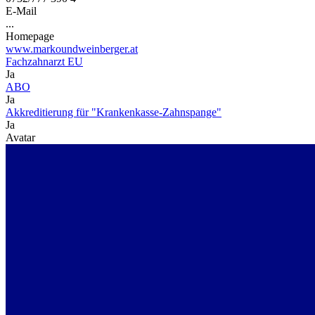
E-Mail
...
Homepage
www.markoundweinberger.at
Fachzahnarzt EU
Ja
ABO
Ja
Akkreditierung für "Krankenkasse-Zahnspange"
Ja
Avatar