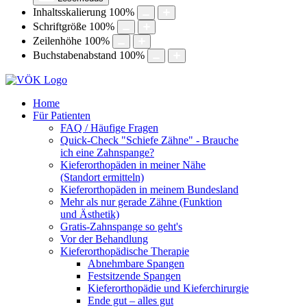
Inhaltsskalierung
100
%
Schriftgröße
100
%
Zeilenhöhe
100
%
Buchstabenabstand
100
%
Home
Für Patienten
FAQ / Häufige Fragen
Quick-Check "Schiefe Zähne" - Brauche
ich eine Zahnspange?
Kieferorthopäden in meiner Nähe
(Standort ermitteln)
Kieferorthopäden in meinem Bundesland
Mehr als nur gerade Zähne (Funktion
und Ästhetik)
Gratis-Zahnspange so geht's
Vor der Behandlung
Kieferorthopädische Therapie
Abnehmbare Spangen
Festsitzende Spangen
Kieferorthopädie und Kieferchirurgie
Ende gut – alles gut