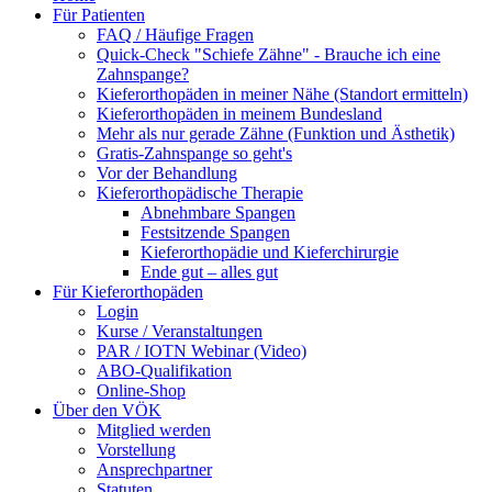
Für Patienten
FAQ / Häufige Fragen
Quick-Check "Schiefe Zähne" - Brauche ich eine
Zahnspange?
Kieferorthopäden in meiner Nähe (Standort ermitteln)
Kieferorthopäden in meinem Bundesland
Mehr als nur gerade Zähne (Funktion und Ästhetik)
Gratis-Zahnspange so geht's
Vor der Behandlung
Kieferorthopädische Therapie
Abnehmbare Spangen
Festsitzende Spangen
Kieferorthopädie und Kieferchirurgie
Ende gut – alles gut
Für Kieferorthopäden
Login
Kurse / Veranstaltungen
PAR / IOTN Webinar (Video)
ABO-Qualifikation
Online-Shop
Über den VÖK
Mitglied werden
Vorstellung
Ansprechpartner
Statuten