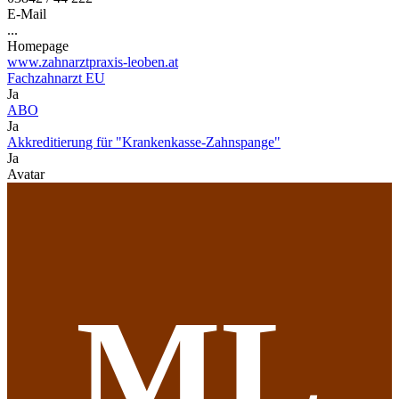
E-Mail
...
Homepage
www.zahnarztpraxis-leoben.at
Fachzahnarzt EU
Ja
ABO
Ja
Akkreditierung für "Krankenkasse-Zahnspange"
Ja
Avatar
ML