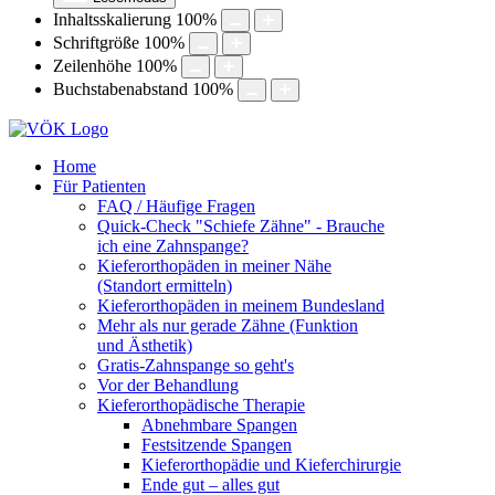
Inhaltsskalierung
100
%
Schriftgröße
100
%
Zeilenhöhe
100
%
Buchstabenabstand
100
%
Home
Für Patienten
FAQ / Häufige Fragen
Quick-Check "Schiefe Zähne" - Brauche
ich eine Zahnspange?
Kieferorthopäden in meiner Nähe
(Standort ermitteln)
Kieferorthopäden in meinem Bundesland
Mehr als nur gerade Zähne (Funktion
und Ästhetik)
Gratis-Zahnspange so geht's
Vor der Behandlung
Kieferorthopädische Therapie
Abnehmbare Spangen
Festsitzende Spangen
Kieferorthopädie und Kieferchirurgie
Ende gut – alles gut