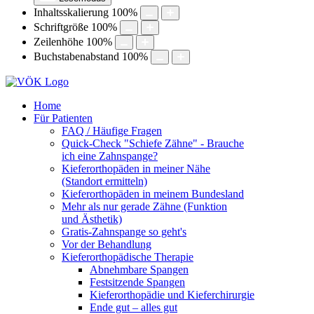
Inhaltsskalierung
100
%
Schriftgröße
100
%
Zeilenhöhe
100
%
Buchstabenabstand
100
%
Home
Für Patienten
FAQ / Häufige Fragen
Quick-Check "Schiefe Zähne" - Brauche
ich eine Zahnspange?
Kieferorthopäden in meiner Nähe
(Standort ermitteln)
Kieferorthopäden in meinem Bundesland
Mehr als nur gerade Zähne (Funktion
und Ästhetik)
Gratis-Zahnspange so geht's
Vor der Behandlung
Kieferorthopädische Therapie
Abnehmbare Spangen
Festsitzende Spangen
Kieferorthopädie und Kieferchirurgie
Ende gut – alles gut