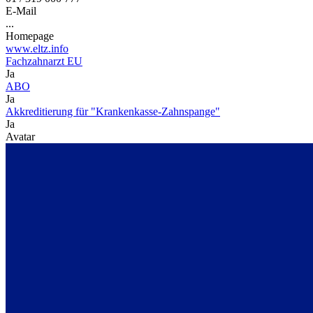
E-Mail
...
Homepage
www.eltz.info
Fachzahnarzt EU
Ja
ABO
Ja
Akkreditierung für "Krankenkasse-Zahnspange"
Ja
Avatar