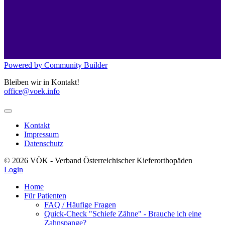
Powered by Community Builder
Bleiben wir in Kontakt!
office@voek.info
Kontakt
Impressum
Datenschutz
© 2026 VÖK - Verband Österreichischer Kieferorthopäden
Login
Home
Für Patienten
FAQ / Häufige Fragen
Quick-Check "Schiefe Zähne" - Brauche ich eine
Zahnspange?