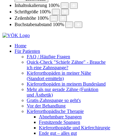
Inhaltsskalierung
100
%
Schriftgröße
100
%
Zeilenhöhe
100
%
Buchstabenabstand
100
%
Home
Für Patienten
FAQ / Häufige Fragen
Quick-Check "Schiefe Zähne" - Brauche
ich eine Zahnspange?
Kieferorthopäden in meiner Nähe
(Standort ermitteln)
Kieferorthopäden in meinem Bundesland
Mehr als nur gerade Zähne (Funktion
und Ästhetik)
Gratis-Zahnspange so geht's
Vor der Behandlung
Kieferorthopädische Therapie
Abnehmbare Spangen
Festsitzende Spangen
Kieferorthopädie und Kieferchirurgie
Ende gut – alles gut