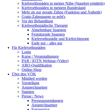
Kieferorthopäden in meiner Nähe (Standort ermitteln)
Kieferorthopäden in meinem Bundesland
Mehr als nur gerade Zähne (Funktion und Ästhetik)
Gratis-Zahnspange so geht's
Vor der Behandlung
Kieferorthopädische Therapie
Abnehmbare Spangen
Festsitzende Spangen
Kieferorthopädie und Kieferchirurgie
Ende gut – alles gut
Für Kieferorthopäden
Login
Kurse / Veranstaltungen
PAR / IOTN Webinar (Video)
ABO-Qualifikation
Online-Shop
Über den VÖK
Mitglied werden
Vorstellung
Ansprechpartner
Statuten
Presse / News
Presseaussendungen
Ansprechpartner
Fotoservice