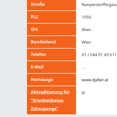
Straße
Ramperstorffergass
PLZ
1050
Ort
Wien
Bundesland
Wien
Telefon
01 / 544 91 49 611
E-Mail
...
Homepage
www.djafari.at
Akkreditierung für
Ja
"Krankenkasse-
Zahnspange"