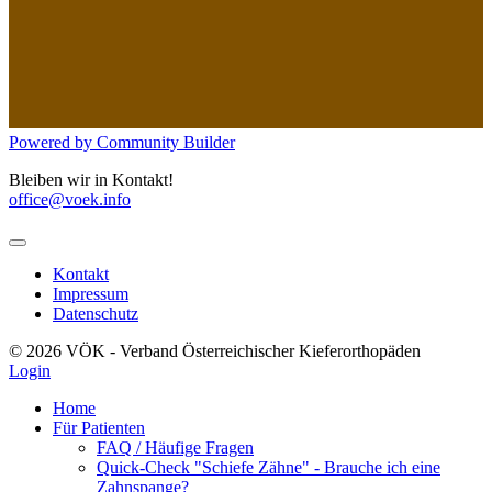
Powered by Community Builder
Bleiben wir in Kontakt!
office@voek.info
Kontakt
Impressum
Datenschutz
© 2026 VÖK - Verband Österreichischer Kieferorthopäden
Login
Home
Für Patienten
FAQ / Häufige Fragen
Quick-Check "Schiefe Zähne" - Brauche ich eine
Zahnspange?