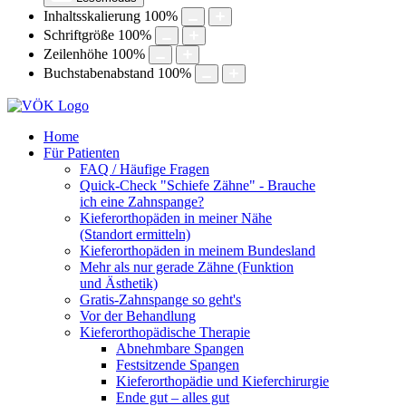
Inhaltsskalierung
100
%
Schriftgröße
100
%
Zeilenhöhe
100
%
Buchstabenabstand
100
%
Home
Für Patienten
FAQ / Häufige Fragen
Quick-Check "Schiefe Zähne" - Brauche
ich eine Zahnspange?
Kieferorthopäden in meiner Nähe
(Standort ermitteln)
Kieferorthopäden in meinem Bundesland
Mehr als nur gerade Zähne (Funktion
und Ästhetik)
Gratis-Zahnspange so geht's
Vor der Behandlung
Kieferorthopädische Therapie
Abnehmbare Spangen
Festsitzende Spangen
Kieferorthopädie und Kieferchirurgie
Ende gut – alles gut