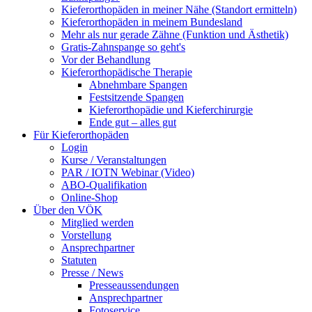
Kieferorthopäden in meiner Nähe (Standort ermitteln)
Kieferorthopäden in meinem Bundesland
Mehr als nur gerade Zähne (Funktion und Ästhetik)
Gratis-Zahnspange so geht's
Vor der Behandlung
Kieferorthopädische Therapie
Abnehmbare Spangen
Festsitzende Spangen
Kieferorthopädie und Kieferchirurgie
Ende gut – alles gut
Für Kieferorthopäden
Login
Kurse / Veranstaltungen
PAR / IOTN Webinar (Video)
ABO-Qualifikation
Online-Shop
Über den VÖK
Mitglied werden
Vorstellung
Ansprechpartner
Statuten
Presse / News
Presseaussendungen
Ansprechpartner
Fotoservice