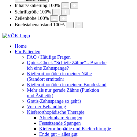
Inhaltsskalierung
100
%
Schriftgröße
100
%
Zeilenhöhe
100
%
Buchstabenabstand
100
%
Home
Für Patienten
FAQ / Häufige Fragen
Quick-Check "Schiefe Zähne" - Brauche
ich eine Zahnspange?
Kieferorthopäden in meiner Nähe
(Standort ermitteln)
Kieferorthopäden in meinem Bundesland
Mehr als nur gerade Zähne (Funktion
und Ästhetik)
Gratis-Zahnspange so geht's
Vor der Behandlung
Kieferorthopädische Therapie
Abnehmbare Spangen
Festsitzende Spangen
Kieferorthopädie und Kieferchirurgie
Ende gut – alles gut