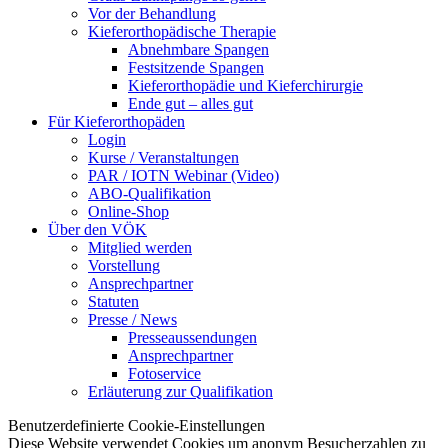
Vor der Behandlung
Kieferorthopädische Therapie
Abnehmbare Spangen
Festsitzende Spangen
Kieferorthopädie und Kieferchirurgie
Ende gut – alles gut
Für Kieferorthopäden
Login
Kurse / Veranstaltungen
PAR / IOTN Webinar (Video)
ABO-Qualifikation
Online-Shop
Über den VÖK
Mitglied werden
Vorstellung
Ansprechpartner
Statuten
Presse / News
Presseaussendungen
Ansprechpartner
Fotoservice
Erläuterung zur Qualifikation
Benutzerdefinierte Cookie-Einstellungen
Diese Website verwendet Cookies um anonym Besucherzahlen zu