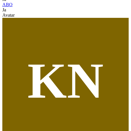
ABO
Ja
Avatar
KN