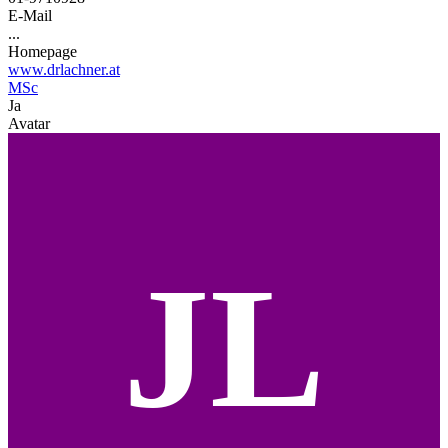
E-Mail
...
Homepage
www.drlachner.at
MSc
Ja
Avatar
JL