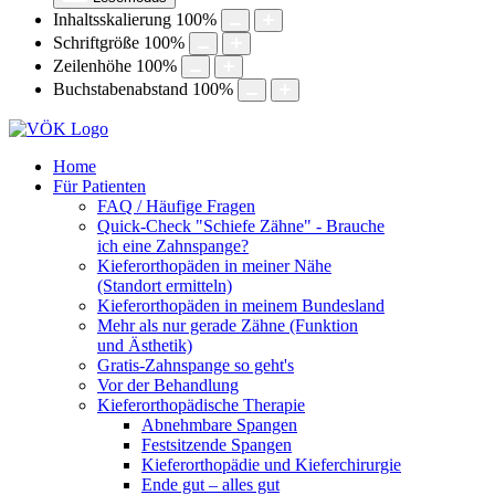
Inhaltsskalierung
100
%
Schriftgröße
100
%
Zeilenhöhe
100
%
Buchstabenabstand
100
%
Home
Für Patienten
FAQ / Häufige Fragen
Quick-Check "Schiefe Zähne" - Brauche
ich eine Zahnspange?
Kieferorthopäden in meiner Nähe
(Standort ermitteln)
Kieferorthopäden in meinem Bundesland
Mehr als nur gerade Zähne (Funktion
und Ästhetik)
Gratis-Zahnspange so geht's
Vor der Behandlung
Kieferorthopädische Therapie
Abnehmbare Spangen
Festsitzende Spangen
Kieferorthopädie und Kieferchirurgie
Ende gut – alles gut