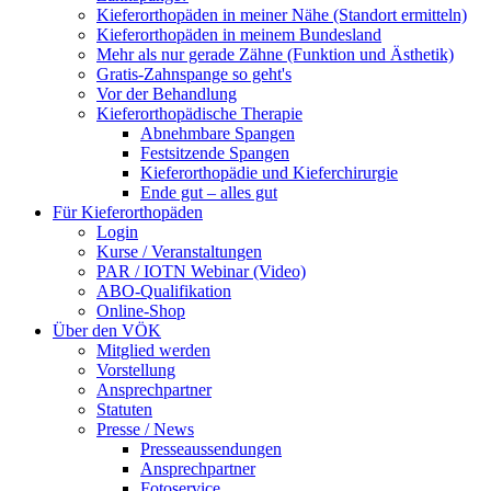
Kieferorthopäden in meiner Nähe (Standort ermitteln)
Kieferorthopäden in meinem Bundesland
Mehr als nur gerade Zähne (Funktion und Ästhetik)
Gratis-Zahnspange so geht's
Vor der Behandlung
Kieferorthopädische Therapie
Abnehmbare Spangen
Festsitzende Spangen
Kieferorthopädie und Kieferchirurgie
Ende gut – alles gut
Für Kieferorthopäden
Login
Kurse / Veranstaltungen
PAR / IOTN Webinar (Video)
ABO-Qualifikation
Online-Shop
Über den VÖK
Mitglied werden
Vorstellung
Ansprechpartner
Statuten
Presse / News
Presseaussendungen
Ansprechpartner
Fotoservice