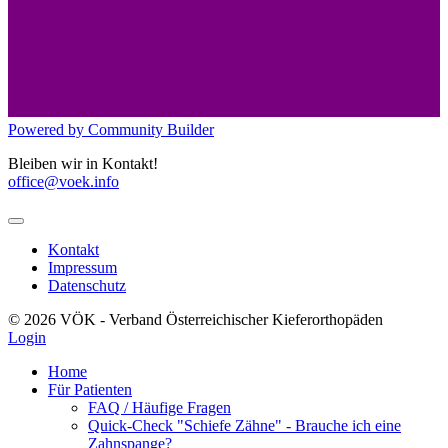
Powered by Community Builder
Bleiben wir in Kontakt!
office@voek.info
Kontakt
Impressum
Datenschutz
© 2026 VÖK - Verband Österreichischer Kieferorthopäden
Login
Home
Für Patienten
FAQ / Häufige Fragen
Quick-Check "Schiefe Zähne" - Brauche ich eine
Zahnspange?