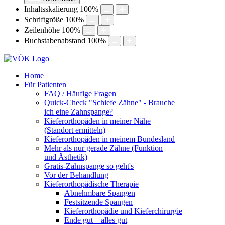
Inhaltsskalierung
100
%
Schriftgröße
100
%
Zeilenhöhe
100
%
Buchstabenabstand
100
%
Home
Für Patienten
FAQ / Häufige Fragen
Quick-Check "Schiefe Zähne" - Brauche
ich eine Zahnspange?
Kieferorthopäden in meiner Nähe
(Standort ermitteln)
Kieferorthopäden in meinem Bundesland
Mehr als nur gerade Zähne (Funktion
und Ästhetik)
Gratis-Zahnspange so geht's
Vor der Behandlung
Kieferorthopädische Therapie
Abnehmbare Spangen
Festsitzende Spangen
Kieferorthopädie und Kieferchirurgie
Ende gut – alles gut