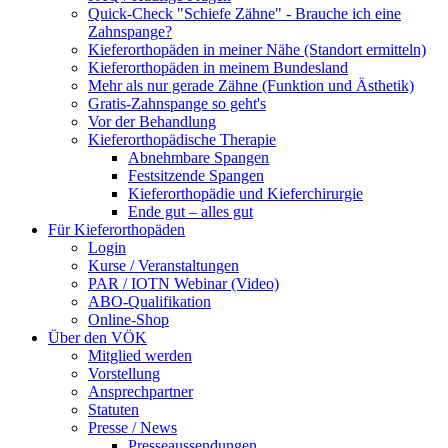
Quick-Check "Schiefe Zähne" - Brauche ich eine
Zahnspange?
Kieferorthopäden in meiner Nähe (Standort ermitteln)
Kieferorthopäden in meinem Bundesland
Mehr als nur gerade Zähne (Funktion und Ästhetik)
Gratis-Zahnspange so geht's
Vor der Behandlung
Kieferorthopädische Therapie
Abnehmbare Spangen
Festsitzende Spangen
Kieferorthopädie und Kieferchirurgie
Ende gut – alles gut
Für Kieferorthopäden
Login
Kurse / Veranstaltungen
PAR / IOTN Webinar (Video)
ABO-Qualifikation
Online-Shop
Über den VÖK
Mitglied werden
Vorstellung
Ansprechpartner
Statuten
Presse / News
Presseaussendungen