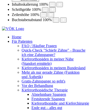
Inhaltsskalierung
100
%
Schriftgröße
100
%
Zeilenhöhe
100
%
Buchstabenabstand
100
%
Home
Für Patienten
FAQ / Häufige Fragen
Quick-Check "Schiefe Zähne" - Brauche
ich eine Zahnspange?
Kieferorthopäden in meiner Nähe
(Standort ermitteln)
Kieferorthopäden in meinem Bundesland
Mehr als nur gerade Zähne (Funktion
und Ästhetik)
Gratis-Zahnspange so geht's
Vor der Behandlung
Kieferorthopädische Therapie
Abnehmbare Spangen
Festsitzende Spangen
Kieferorthopädie und Kieferchirurgie
Ende gut – alles gut