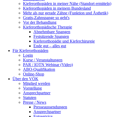
Kieferorthopäden in meiner Nähe (Standort ermitteln)
Kieferorthopäden in meinem Bundesland
Mehr als nur gerade Zähne (Funktion und Ästhetik)
Gratis-Zahnspange so geht's
Vor der Behandlung
Kieferorthopädische Therapie
Abnehmbare Spangen
Festsitzende Spangen
Kieferorthopädie und Kieferchirurgie
Ende gut – alles gut
Für Kieferorthopäden
Login
Kurse / Veranstaltungen
PAR / IOTN Webinar (Video)
ABO-Qualifikation
Online-Shop
Über den VÖK
Mitglied werden
Vorstellung
Ansprechpartner
Statuten
Presse / News
Presseaussendungen
Ansprechpartner
Fotoservice