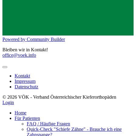
Powered by Community Builder
Bleiben wir in Kontakt!
office@voek.info
Kontakt
Impressum
Datenschutz
© 2026 VÖK - Verband Österreichischer Kieferorthopäden
Login
Home
Für Patienten
FAQ / Häufige Fragen
Quick-Check "Schiefe Zähne" - Brauche ich eine
Zahnspange?