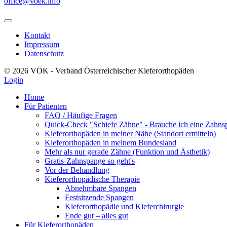
office@voek.info
Kontakt
Impressum
Datenschutz
© 2026 VÖK - Verband Österreichischer Kieferorthopäden
Login
Home
Für Patienten
FAQ / Häufige Fragen
Quick-Check "Schiefe Zähne" - Brauche ich eine Zahns
Kieferorthopäden in meiner Nähe (Standort ermitteln)
Kieferorthopäden in meinem Bundesland
Mehr als nur gerade Zähne (Funktion und Ästhetik)
Gratis-Zahnspange so geht's
Vor der Behandlung
Kieferorthopädische Therapie
Abnehmbare Spangen
Festsitzende Spangen
Kieferorthopädie und Kieferchirurgie
Ende gut – alles gut
Für Kieferorthopäden