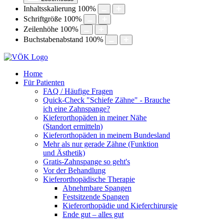
Inhaltsskalierung
100
%
Schriftgröße
100
%
Zeilenhöhe
100
%
Buchstabenabstand
100
%
Home
Für Patienten
FAQ / Häufige Fragen
Quick-Check "Schiefe Zähne" - Brauche
ich eine Zahnspange?
Kieferorthopäden in meiner Nähe
(Standort ermitteln)
Kieferorthopäden in meinem Bundesland
Mehr als nur gerade Zähne (Funktion
und Ästhetik)
Gratis-Zahnspange so geht's
Vor der Behandlung
Kieferorthopädische Therapie
Abnehmbare Spangen
Festsitzende Spangen
Kieferorthopädie und Kieferchirurgie
Ende gut – alles gut