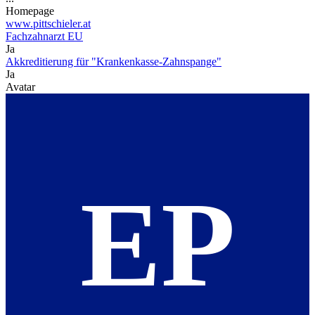
Homepage
www.pittschieler.at
Fachzahnarzt EU
Ja
Akkreditierung für "Krankenkasse-Zahnspange"
Ja
Avatar
EP