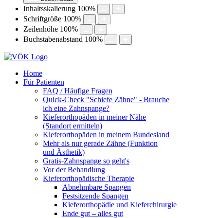
Inhaltsskalierung
100
%
Schriftgröße
100
%
Zeilenhöhe
100
%
Buchstabenabstand
100
%
Home
Für Patienten
FAQ / Häufige Fragen
Quick-Check "Schiefe Zähne" - Brauche
ich eine Zahnspange?
Kieferorthopäden in meiner Nähe
(Standort ermitteln)
Kieferorthopäden in meinem Bundesland
Mehr als nur gerade Zähne (Funktion
und Ästhetik)
Gratis-Zahnspange so geht's
Vor der Behandlung
Kieferorthopädische Therapie
Abnehmbare Spangen
Festsitzende Spangen
Kieferorthopädie und Kieferchirurgie
Ende gut – alles gut