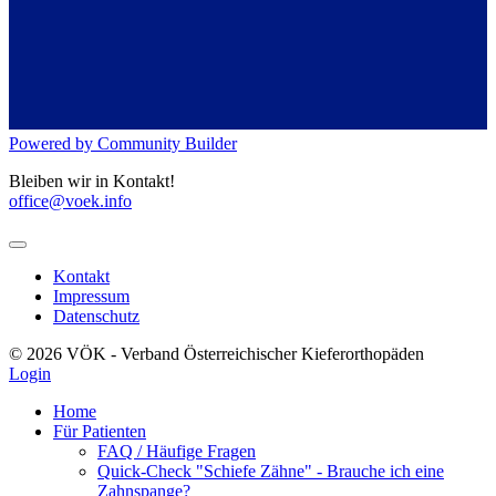
Powered by Community Builder
Bleiben wir in Kontakt!
office@voek.info
Kontakt
Impressum
Datenschutz
© 2026 VÖK - Verband Österreichischer Kieferorthopäden
Login
Home
Für Patienten
FAQ / Häufige Fragen
Quick-Check "Schiefe Zähne" - Brauche ich eine
Zahnspange?