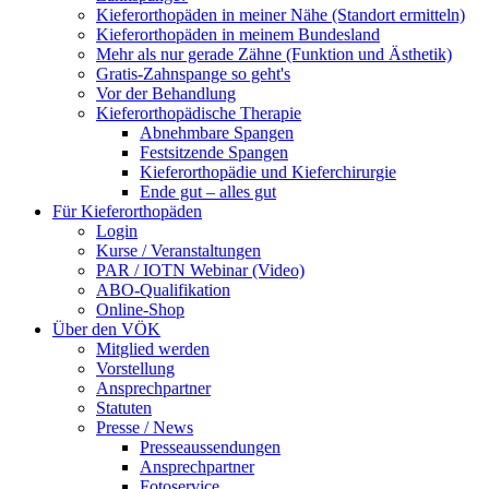
Kieferorthopäden in meiner Nähe (Standort ermitteln)
Kieferorthopäden in meinem Bundesland
Mehr als nur gerade Zähne (Funktion und Ästhetik)
Gratis-Zahnspange so geht's
Vor der Behandlung
Kieferorthopädische Therapie
Abnehmbare Spangen
Festsitzende Spangen
Kieferorthopädie und Kieferchirurgie
Ende gut – alles gut
Für Kieferorthopäden
Login
Kurse / Veranstaltungen
PAR / IOTN Webinar (Video)
ABO-Qualifikation
Online-Shop
Über den VÖK
Mitglied werden
Vorstellung
Ansprechpartner
Statuten
Presse / News
Presseaussendungen
Ansprechpartner
Fotoservice