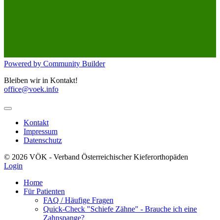
Powered by Community Builder
Bleiben wir in Kontakt!
office@voek.info
Kontakt
Impressum
Datenschutz
© 2026 VÖK - Verband Österreichischer Kieferorthopäden
Login
Home
Für Patienten
FAQ / Häufige Fragen
Quick-Check "Schiefe Zähne" - Brauche ich eine
Zahnspange?