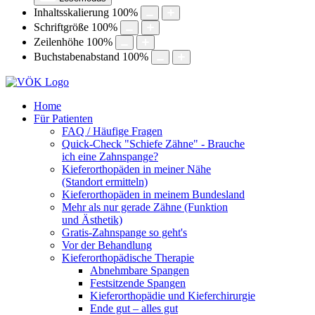
Inhaltsskalierung
100
%
Schriftgröße
100
%
Zeilenhöhe
100
%
Buchstabenabstand
100
%
Home
Für Patienten
FAQ / Häufige Fragen
Quick-Check "Schiefe Zähne" - Brauche
ich eine Zahnspange?
Kieferorthopäden in meiner Nähe
(Standort ermitteln)
Kieferorthopäden in meinem Bundesland
Mehr als nur gerade Zähne (Funktion
und Ästhetik)
Gratis-Zahnspange so geht's
Vor der Behandlung
Kieferorthopädische Therapie
Abnehmbare Spangen
Festsitzende Spangen
Kieferorthopädie und Kieferchirurgie
Ende gut – alles gut