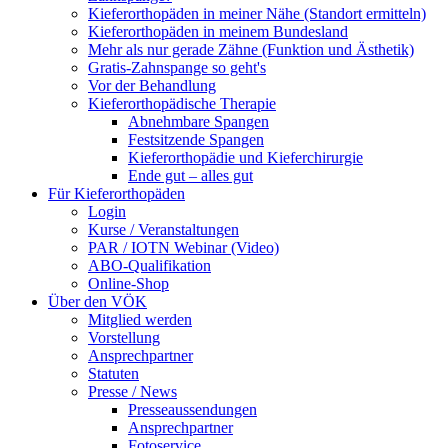
Kieferorthopäden in meiner Nähe (Standort ermitteln)
Kieferorthopäden in meinem Bundesland
Mehr als nur gerade Zähne (Funktion und Ästhetik)
Gratis-Zahnspange so geht's
Vor der Behandlung
Kieferorthopädische Therapie
Abnehmbare Spangen
Festsitzende Spangen
Kieferorthopädie und Kieferchirurgie
Ende gut – alles gut
Für Kieferorthopäden
Login
Kurse / Veranstaltungen
PAR / IOTN Webinar (Video)
ABO-Qualifikation
Online-Shop
Über den VÖK
Mitglied werden
Vorstellung
Ansprechpartner
Statuten
Presse / News
Presseaussendungen
Ansprechpartner
Fotoservice