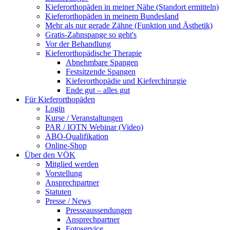
Kieferorthopäden in meiner Nähe (Standort ermitteln)
Kieferorthopäden in meinem Bundesland
Mehr als nur gerade Zähne (Funktion und Ästhetik)
Gratis-Zahnspange so geht's
Vor der Behandlung
Kieferorthopädische Therapie
Abnehmbare Spangen
Festsitzende Spangen
Kieferorthopädie und Kieferchirurgie
Ende gut – alles gut
Für Kieferorthopäden
Login
Kurse / Veranstaltungen
PAR / IOTN Webinar (Video)
ABO-Qualifikation
Online-Shop
Über den VÖK
Mitglied werden
Vorstellung
Ansprechpartner
Statuten
Presse / News
Presseaussendungen
Ansprechpartner
Fotoservice