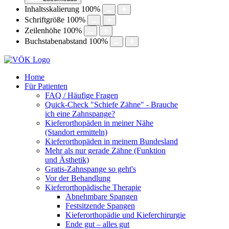
Inhaltsskalierung
100
%
Schriftgröße
100
%
Zeilenhöhe
100
%
Buchstabenabstand
100
%
Home
Für Patienten
FAQ / Häufige Fragen
Quick-Check "Schiefe Zähne" - Brauche
ich eine Zahnspange?
Kieferorthopäden in meiner Nähe
(Standort ermitteln)
Kieferorthopäden in meinem Bundesland
Mehr als nur gerade Zähne (Funktion
und Ästhetik)
Gratis-Zahnspange so geht's
Vor der Behandlung
Kieferorthopädische Therapie
Abnehmbare Spangen
Festsitzende Spangen
Kieferorthopädie und Kieferchirurgie
Ende gut – alles gut