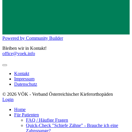
Powered by Community Builder
Bleiben wir in Kontakt!
office@voek.info
Kontakt
Impressum
Datenschutz
© 2026 VÖK - Verband Österreichischer Kieferorthopäden
Login
Home
Für Patienten
FAQ / Häufige Fragen
Quick-Check "Schiefe Zähne" - Brauche ich eine
Zahnspange?