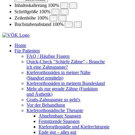
Inhaltsskalierung
100
%
Schriftgröße
100
%
Zeilenhöhe
100
%
Buchstabenabstand
100
%
Home
Für Patienten
FAQ / Häufige Fragen
Quick-Check "Schiefe Zähne" - Brauche
ich eine Zahnspange?
Kieferorthopäden in meiner Nähe
(Standort ermitteln)
Kieferorthopäden in meinem Bundesland
Mehr als nur gerade Zähne (Funktion
und Ästhetik)
Gratis-Zahnspange so geht's
Vor der Behandlung
Kieferorthopädische Therapie
Abnehmbare Spangen
Festsitzende Spangen
Kieferorthopädie und Kieferchirurgie
Ende gut – alles gut