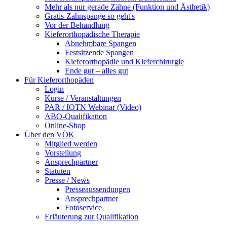
Mehr als nur gerade Zähne (Funktion und Ästhetik)
Gratis-Zahnspange so geht's
Vor der Behandlung
Kieferorthopädische Therapie
Abnehmbare Spangen
Festsitzende Spangen
Kieferorthopädie und Kieferchirurgie
Ende gut – alles gut
Für Kieferorthopäden
Login
Kurse / Veranstaltungen
PAR / IOTN Webinar (Video)
ABO-Qualifikation
Online-Shop
Über den VÖK
Mitglied werden
Vorstellung
Ansprechpartner
Statuten
Presse / News
Presseaussendungen
Ansprechpartner
Fotoservice
Erläuterung zur Qualifikation