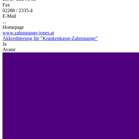
Fax
02288 / 2335-4
E-Mail
...
Homepage
www.zahnspange-jones.at
Akkreditierung für "Krankenkasse-Zahnspange"
Ja
Avatar