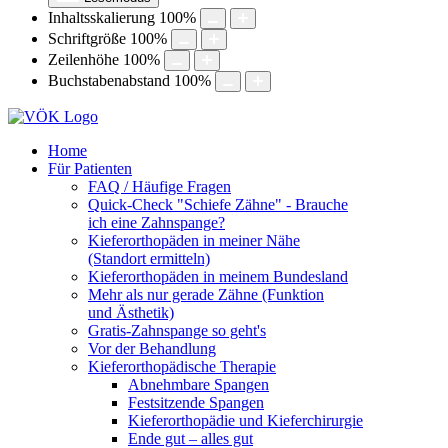
Inhaltsskalierung
100
%
Schriftgröße
100
%
Zeilenhöhe
100
%
Buchstabenabstand
100
%
Home
Für Patienten
FAQ / Häufige Fragen
Quick-Check "Schiefe Zähne" - Brauche
ich eine Zahnspange?
Kieferorthopäden in meiner Nähe
(Standort ermitteln)
Kieferorthopäden in meinem Bundesland
Mehr als nur gerade Zähne (Funktion
und Ästhetik)
Gratis-Zahnspange so geht's
Vor der Behandlung
Kieferorthopädische Therapie
Abnehmbare Spangen
Festsitzende Spangen
Kieferorthopädie und Kieferchirurgie
Ende gut – alles gut