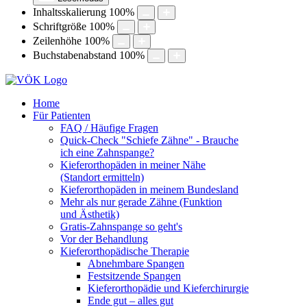
Inhaltsskalierung
100
%
Schriftgröße
100
%
Zeilenhöhe
100
%
Buchstabenabstand
100
%
Home
Für Patienten
FAQ / Häufige Fragen
Quick-Check "Schiefe Zähne" - Brauche
ich eine Zahnspange?
Kieferorthopäden in meiner Nähe
(Standort ermitteln)
Kieferorthopäden in meinem Bundesland
Mehr als nur gerade Zähne (Funktion
und Ästhetik)
Gratis-Zahnspange so geht's
Vor der Behandlung
Kieferorthopädische Therapie
Abnehmbare Spangen
Festsitzende Spangen
Kieferorthopädie und Kieferchirurgie
Ende gut – alles gut