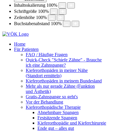
Inhaltsskalierung
100
%
Schriftgröße
100
%
Zeilenhöhe
100
%
Buchstabenabstand
100
%
Home
Für Patienten
FAQ / Häufige Fragen
Quick-Check "Schiefe Zähne" - Brauche
ich eine Zahnspange?
Kieferorthopäden in meiner Nähe
(Standort ermitteln)
Kieferorthopäden in meinem Bundesland
Mehr als nur gerade Zähne (Funktion
und Ästhetik)
Gratis-Zahnspange so geht's
Vor der Behandlung
Kieferorthopädische Therapie
Abnehmbare Spangen
Festsitzende Spangen
Kieferorthopädie und Kieferchirurgie
Ende gut – alles gut