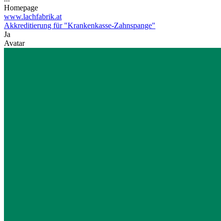
Homepage
www.lachfabrik.at
Akkreditierung für "Krankenkasse-Zahnspange"
Ja
Avatar