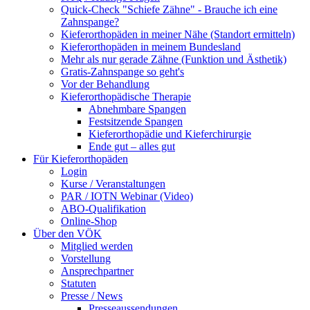
Quick-Check "Schiefe Zähne" - Brauche ich eine
Zahnspange?
Kieferorthopäden in meiner Nähe (Standort ermitteln)
Kieferorthopäden in meinem Bundesland
Mehr als nur gerade Zähne (Funktion und Ästhetik)
Gratis-Zahnspange so geht's
Vor der Behandlung
Kieferorthopädische Therapie
Abnehmbare Spangen
Festsitzende Spangen
Kieferorthopädie und Kieferchirurgie
Ende gut – alles gut
Für Kieferorthopäden
Login
Kurse / Veranstaltungen
PAR / IOTN Webinar (Video)
ABO-Qualifikation
Online-Shop
Über den VÖK
Mitglied werden
Vorstellung
Ansprechpartner
Statuten
Presse / News
Presseaussendungen