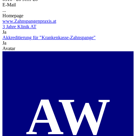
E-Mail
...
Homepage
www.Zahnspangenpraxis.at
3 Jahre Klinik AT
Ja
Akkreditierung für "Krankenkasse-Zahnspange"
Ja
Avatar
AW