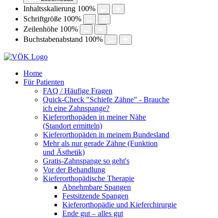
Inhaltsskalierung
100
%
Schriftgröße
100
%
Zeilenhöhe
100
%
Buchstabenabstand
100
%
Home
Für Patienten
FAQ / Häufige Fragen
Quick-Check "Schiefe Zähne" - Brauche
ich eine Zahnspange?
Kieferorthopäden in meiner Nähe
(Standort ermitteln)
Kieferorthopäden in meinem Bundesland
Mehr als nur gerade Zähne (Funktion
und Ästhetik)
Gratis-Zahnspange so geht's
Vor der Behandlung
Kieferorthopädische Therapie
Abnehmbare Spangen
Festsitzende Spangen
Kieferorthopädie und Kieferchirurgie
Ende gut – alles gut