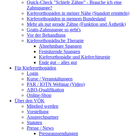
Quick-Check "Schiefe Zähne" - Brauche ich eine
Zahnspange?
Kieferorthopäden in meiner Nähe (Standort ermitteln)
Kieferorthopäden in meinem Bundesland
Mehr als nur gerade Zähne (Funktion und Ästhetik)
Gratis-Zahnspange so geht's
Vor der Behandlung
Kieferorthopädische Therapie
Abnehmbare Spangen
Festsitzende Spangen
Kieferorthopädie und Kieferchirurgie
Ende gut – alles gut
Für Kieferorthopäden
Login
Kurse / Veranstaltungen
PAR / IOTN Webinar (Video)
ABO-Qualifikation
Online-Shop
Über den VÖK
Mitglied werden
Vorstellung
Ansprechpartner
Statuten
Presse / News
Presseaussendungen