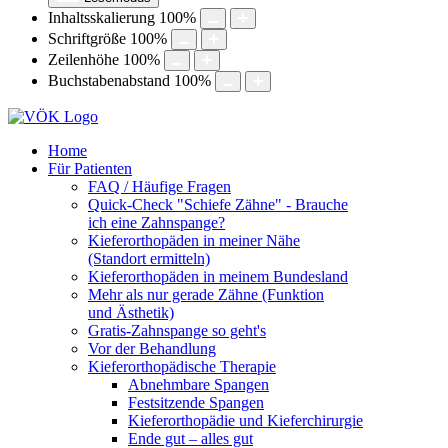
Inhaltsskalierung
100
%
Schriftgröße
100
%
Zeilenhöhe
100
%
Buchstabenabstand
100
%
Home
Für Patienten
FAQ / Häufige Fragen
Quick-Check "Schiefe Zähne" - Brauche
ich eine Zahnspange?
Kieferorthopäden in meiner Nähe
(Standort ermitteln)
Kieferorthopäden in meinem Bundesland
Mehr als nur gerade Zähne (Funktion
und Ästhetik)
Gratis-Zahnspange so geht's
Vor der Behandlung
Kieferorthopädische Therapie
Abnehmbare Spangen
Festsitzende Spangen
Kieferorthopädie und Kieferchirurgie
Ende gut – alles gut