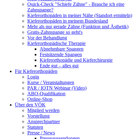
Quick-Check "Schiefe Zähne" - Brauche ich eine
Zahnspange?
Kieferorthopäden in meiner Nähe (Standort ermitteln)
Kieferorthopäden in meinem Bundesland
Mehr als nur gerade Zähne (Funktion und Ästhetik)
Gratis-Zahnspange so geht's
Vor der Behandlung
Kieferorthopädische Therapie
Abnehmbare Spangen
Festsitzende Spangen
Kieferorthopädie und Kieferchirurgie
Ende gut – alles gut
Für Kieferorthopäden
Login
Kurse / Veranstaltungen
PAR / IOTN Webinar (Video)
ABO-Qualifikation
Online-Shop
Über den VÖK
Mitglied werden
Vorstellung
Ansprechpartner
Statuten
Presse / News
Presseaussendungen