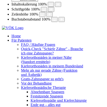
Inhaltsskalierung
100
%
Schriftgröße
100
%
Zeilenhöhe
100
%
Buchstabenabstand
100
%
Home
Für Patienten
FAQ / Häufige Fragen
Quick-Check "Schiefe Zähne" - Brauche
ich eine Zahnspange?
Kieferorthopäden in meiner Nähe
(Standort ermitteln)
Kieferorthopäden in meinem Bundesland
Mehr als nur gerade Zähne (Funktion
und Ästhetik)
Gratis-Zahnspange so geht's
Vor der Behandlung
Kieferorthopädische Therapie
Abnehmbare Spangen
Festsitzende Spangen
Kieferorthopädie und Kieferchirurgie
Ende gut – alles gut