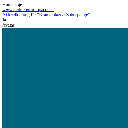
Homepage
www.derkieferorthopaede.at
Akkreditierung für "Krankenkasse-Zahnspange"
Ja
Avatar