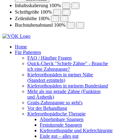
Inhaltsskalierung
100
%
Schriftgröße
100
%
Zeilenhöhe
100
%
Buchstabenabstand
100
%
Home
Für Patienten
FAQ / Häufige Fragen
Quick-Check "Schiefe Zähne" - Brauche
ich eine Zahnspange?
Kieferorthopäden in meiner Nähe
(Standort ermitteln)
Kieferorthopäden in meinem Bundesland
Mehr als nur gerade Zähne (Funktion
und Ästhetik)
Gratis-Zahnspange so geht's
Vor der Behandlung
Kieferorthopädische Therapie
Abnehmbare Spangen
Festsitzende Spangen
Kieferorthopädie und Kieferchirurgie
Ende gut – alles gut