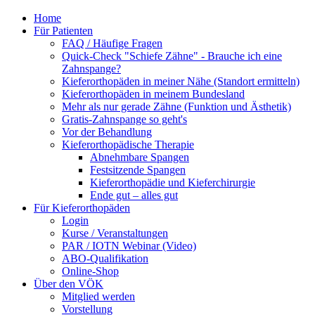
Home
Für Patienten
FAQ / Häufige Fragen
Quick-Check "Schiefe Zähne" - Brauche ich eine
Zahnspange?
Kieferorthopäden in meiner Nähe (Standort ermitteln)
Kieferorthopäden in meinem Bundesland
Mehr als nur gerade Zähne (Funktion und Ästhetik)
Gratis-Zahnspange so geht's
Vor der Behandlung
Kieferorthopädische Therapie
Abnehmbare Spangen
Festsitzende Spangen
Kieferorthopädie und Kieferchirurgie
Ende gut – alles gut
Für Kieferorthopäden
Login
Kurse / Veranstaltungen
PAR / IOTN Webinar (Video)
ABO-Qualifikation
Online-Shop
Über den VÖK
Mitglied werden
Vorstellung