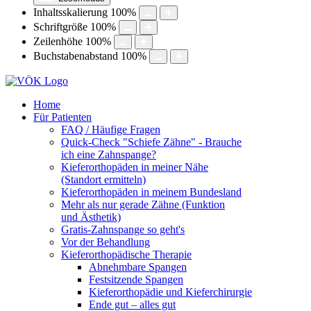
Inhaltsskalierung
100
%
Schriftgröße
100
%
Zeilenhöhe
100
%
Buchstabenabstand
100
%
Home
Für Patienten
FAQ / Häufige Fragen
Quick-Check "Schiefe Zähne" - Brauche
ich eine Zahnspange?
Kieferorthopäden in meiner Nähe
(Standort ermitteln)
Kieferorthopäden in meinem Bundesland
Mehr als nur gerade Zähne (Funktion
und Ästhetik)
Gratis-Zahnspange so geht's
Vor der Behandlung
Kieferorthopädische Therapie
Abnehmbare Spangen
Festsitzende Spangen
Kieferorthopädie und Kieferchirurgie
Ende gut – alles gut