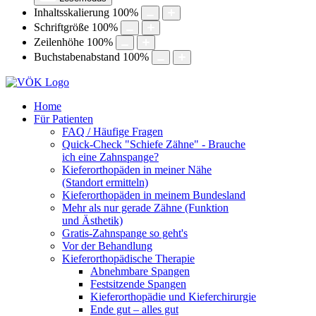
Inhaltsskalierung
100
%
Schriftgröße
100
%
Zeilenhöhe
100
%
Buchstabenabstand
100
%
Home
Für Patienten
FAQ / Häufige Fragen
Quick-Check "Schiefe Zähne" - Brauche
ich eine Zahnspange?
Kieferorthopäden in meiner Nähe
(Standort ermitteln)
Kieferorthopäden in meinem Bundesland
Mehr als nur gerade Zähne (Funktion
und Ästhetik)
Gratis-Zahnspange so geht's
Vor der Behandlung
Kieferorthopädische Therapie
Abnehmbare Spangen
Festsitzende Spangen
Kieferorthopädie und Kieferchirurgie
Ende gut – alles gut