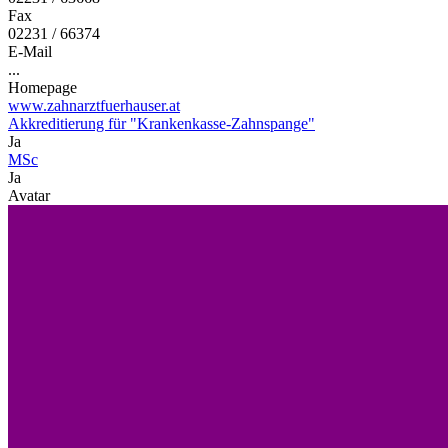
Fax
02231 / 66374
E-Mail
...
Homepage
www.zahnarztfuerhauser.at
Akkreditierung für "Krankenkasse-Zahnspange"
Ja
MSc
Ja
Avatar