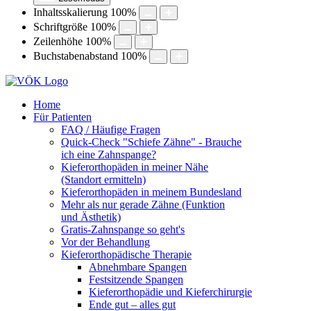
Inhaltsskalierung
100
%
Schriftgröße
100
%
Zeilenhöhe
100
%
Buchstabenabstand
100
%
Home
Für Patienten
FAQ / Häufige Fragen
Quick-Check "Schiefe Zähne" - Brauche
ich eine Zahnspange?
Kieferorthopäden in meiner Nähe
(Standort ermitteln)
Kieferorthopäden in meinem Bundesland
Mehr als nur gerade Zähne (Funktion
und Ästhetik)
Gratis-Zahnspange so geht's
Vor der Behandlung
Kieferorthopädische Therapie
Abnehmbare Spangen
Festsitzende Spangen
Kieferorthopädie und Kieferchirurgie
Ende gut – alles gut