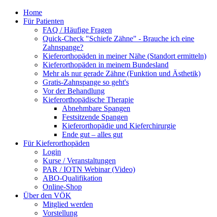
Home
Für Patienten
FAQ / Häufige Fragen
Quick-Check "Schiefe Zähne" - Brauche ich eine
Zahnspange?
Kieferorthopäden in meiner Nähe (Standort ermitteln)
Kieferorthopäden in meinem Bundesland
Mehr als nur gerade Zähne (Funktion und Ästhetik)
Gratis-Zahnspange so geht's
Vor der Behandlung
Kieferorthopädische Therapie
Abnehmbare Spangen
Festsitzende Spangen
Kieferorthopädie und Kieferchirurgie
Ende gut – alles gut
Für Kieferorthopäden
Login
Kurse / Veranstaltungen
PAR / IOTN Webinar (Video)
ABO-Qualifikation
Online-Shop
Über den VÖK
Mitglied werden
Vorstellung