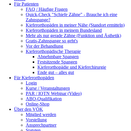
Für Patienten
FAQ / Häufige Fragen
Quick-Check "Schiefe Zähne" - Brauche ich eine
Zahnspange?
Kieferorthopäden in meiner Nähe (Standort ermitteln)
Kieferorthopäden in meinem Bundesland
Mehr als nur gerade Zähne (Funktion und Ästhetik)
Gratis-Zahnspange so geht's
Vor der Behandlung
Kieferorthopädische Therapie
Abnehmbare Spangen
Festsitzende Spangen
Kieferorthopädie und Kieferchirurgie
Ende gut – alles gut
Für Kieferorthopäden
Login
Kurse / Veranstaltungen
PAR / IOTN Webinar (Video)
ABO-Qualifikation
Online-Shop
Über den VÖK
Mitglied werden
Vorstellung
Ansprechpartner
Statuten