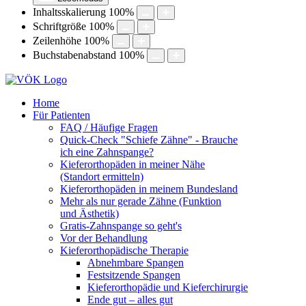
Inhaltsskalierung
100
%
Schriftgröße
100
%
Zeilenhöhe
100
%
Buchstabenabstand
100
%
Home
Für Patienten
FAQ / Häufige Fragen
Quick-Check "Schiefe Zähne" - Brauche
ich eine Zahnspange?
Kieferorthopäden in meiner Nähe
(Standort ermitteln)
Kieferorthopäden in meinem Bundesland
Mehr als nur gerade Zähne (Funktion
und Ästhetik)
Gratis-Zahnspange so geht's
Vor der Behandlung
Kieferorthopädische Therapie
Abnehmbare Spangen
Festsitzende Spangen
Kieferorthopädie und Kieferchirurgie
Ende gut – alles gut