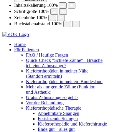
Inhaltsskalierung
100
%
Schriftgröße
100
%
Zeilenhöhe
100
%
Buchstabenabstand
100
%
Home
Für Patienten
FAQ / Häufige Fragen
Quick-Check "Schiefe Zähne" - Brauche
ich eine Zahnspange?
Kieferorthopäden in meiner Nähe
(Standort ermitteln)
Kieferorthopäden in meinem Bundesland
Mehr als nur gerade Zähne (Funktion
und Ästhetik)
Gratis-Zahnspange so geht's
Vor der Behandlung
Kieferorthopädische Therapie
Abnehmbare Spangen
Festsitzende Spangen
Kieferorthopädie und Kieferchirurgie
Ende gut – alles gut