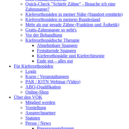
Quick-Check "Schiefe Zähne" - Brauche ich eine
Zahnspange?
Kieferorthopäden in meiner Nähe (Standort ermitteln)
Kieferorthopäden in meinem Bundesland
Mehr als nur gerade Zähne (Funktion und Ästhetik)
Gratis-Zahnspange so geht's
Vor der Behandlung
Kieferorthopädische Therapie
Abnehmbare Spangen
Festsitzende Spangen
Kieferorthopädie und Kieferchirurgie
Ende gut – alles gut
Für Kieferorthopäden
Login
Kurse / Veranstaltungen
PAR / IOTN Webinar (Video)
ABO-Qualifikation
Online-Shop
Über den VÖK
Mitglied werden
Vorstellung
Ansprechpartner
Statuten
Presse / News
Presseaussendungen