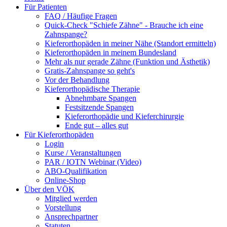
Für Patienten
FAQ / Häufige Fragen
Quick-Check "Schiefe Zähne" - Brauche ich eine
Zahnspange?
Kieferorthopäden in meiner Nähe (Standort ermitteln)
Kieferorthopäden in meinem Bundesland
Mehr als nur gerade Zähne (Funktion und Ästhetik)
Gratis-Zahnspange so geht's
Vor der Behandlung
Kieferorthopädische Therapie
Abnehmbare Spangen
Festsitzende Spangen
Kieferorthopädie und Kieferchirurgie
Ende gut – alles gut
Für Kieferorthopäden
Login
Kurse / Veranstaltungen
PAR / IOTN Webinar (Video)
ABO-Qualifikation
Online-Shop
Über den VÖK
Mitglied werden
Vorstellung
Ansprechpartner
Statuten