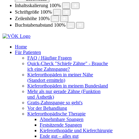
Inhaltsskalierung
100
%
Schriftgröße
100
%
Zeilenhöhe
100
%
Buchstabenabstand
100
%
Home
Für Patienten
FAQ / Häufige Fragen
Quick-Check "Schiefe Zähne" - Brauche
ich eine Zahnspange?
Kieferorthopäden in meiner Nähe
(Standort ermitteln)
Kieferorthopäden in meinem Bundesland
Mehr als nur gerade Zähne (Funktion
und Ästhetik)
Gratis-Zahnspange so geht's
Vor der Behandlung
Kieferorthopädische Therapie
Abnehmbare Spangen
Festsitzende Spangen
Kieferorthopädie und Kieferchirurgie
Ende gut – alles gut