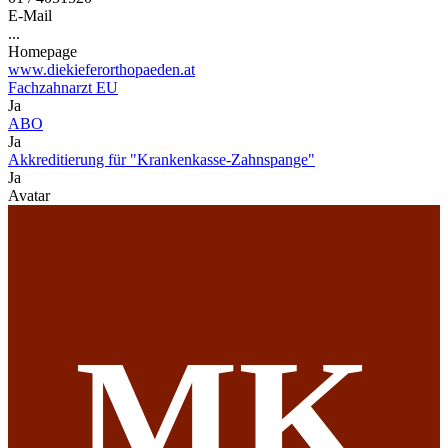
E-Mail
...
Homepage
www.diekieferorthopaeden.at
Fachzahnarzt EU
Ja
ABO
Ja
Akkreditierung für "Krankenkasse-Zahnspange"
Ja
Avatar
MK