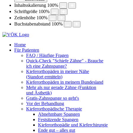
Inhaltsskalierung
100
%
Schriftgröße
100
%
Zeilenhöhe
100
%
Buchstabenabstand
100
%
Home
Für Patienten
FAQ / Häufige Fragen
Quick-Check "Schiefe Zähne" - Brauche
ich eine Zahnspange?
Kieferorthopäden in meiner Nähe
(Standort ermitteln)
Kieferorthopäden in meinem Bundesland
Mehr als nur gerade Zähne (Funktion
und Ästhetik)
Gratis-Zahnspange so geht's
Vor der Behandlung
Kieferorthopädische Therapie
Abnehmbare Spangen
Festsitzende Spangen
Kieferorthopädie und Kieferchirurgie
Ende gut – alles gut