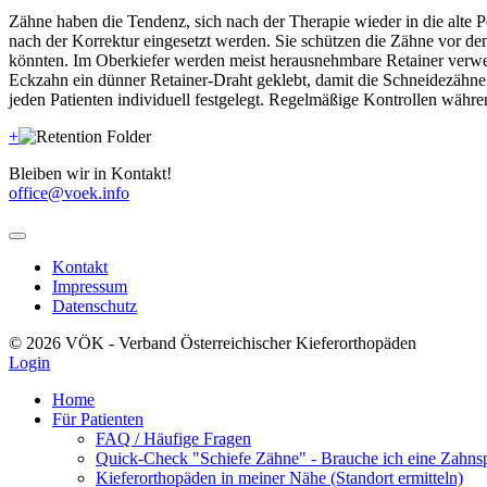
Zähne haben die Tendenz, sich nach der Therapie wieder in die alte P
nach der Korrektur eingesetzt werden. Sie schützen die Zähne vor d
könnten. Im Oberkiefer werden meist herausnehmbare Retainer verwen
Eckzahn ein dünner Retainer-Draht geklebt, damit die Schneidezähne
jeden Patienten individuell festgelegt. Regelmäßige Kontrollen währ
+
Bleiben wir in Kontakt!
office@voek.info
Kontakt
Impressum
Datenschutz
© 2026 VÖK - Verband Österreichischer Kieferorthopäden
Login
Home
Für Patienten
FAQ / Häufige Fragen
Quick-Check "Schiefe Zähne" - Brauche ich eine Zahns
Kieferorthopäden in meiner Nähe (Standort ermitteln)