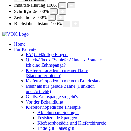
Inhaltsskalierung
100
%
Schriftgröße
100
%
Zeilenhöhe
100
%
Buchstabenabstand
100
%
Home
Für Patienten
FAQ / Häufige Fragen
Quick-Check "Schiefe Zähne" - Brauche
ich eine Zahnspange?
Kieferorthopäden in meiner Nähe
(Standort ermitteln)
Kieferorthopäden in meinem Bundesland
Mehr als nur gerade Zähne (Funktion
und Ästhetik)
Gratis-Zahnspange so geht's
Vor der Behandlung
Kieferorthopädische Therapie
Abnehmbare Spangen
Festsitzende Spangen
Kieferorthopädie und Kieferchirurgie
Ende gut – alles gut