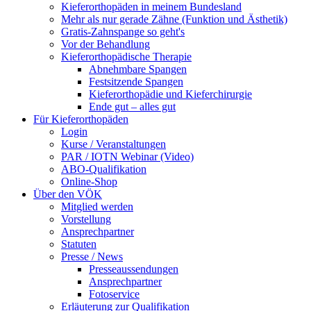
Kieferorthopäden in meinem Bundesland
Mehr als nur gerade Zähne (Funktion und Ästhetik)
Gratis-Zahnspange so geht's
Vor der Behandlung
Kieferorthopädische Therapie
Abnehmbare Spangen
Festsitzende Spangen
Kieferorthopädie und Kieferchirurgie
Ende gut – alles gut
Für Kieferorthopäden
Login
Kurse / Veranstaltungen
PAR / IOTN Webinar (Video)
ABO-Qualifikation
Online-Shop
Über den VÖK
Mitglied werden
Vorstellung
Ansprechpartner
Statuten
Presse / News
Presseaussendungen
Ansprechpartner
Fotoservice
Erläuterung zur Qualifikation