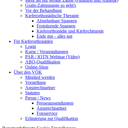
Mehr als nur gerade Zähne (Funktion und Ästhetik)
Gratis-Zahnspange so geht's
Vor der Behandlung
Kieferorthopädische Therapie
Abnehmbare Spangen
Festsitzende Spangen
Kieferorthopädie und Kieferchirurgie
Ende gut – alles gut
Für Kieferorthopäden
Login
Kurse / Veranstaltungen
PAR / IOTN Webinar (Video)
ABO-Qualifikation
Online-Shop
Über den VÖK
Mitglied werden
Vorstellung
Ansprechpartner
Statuten
Presse / News
Presseaussendungen
Ansprechpartner
Fotoservice
Erläuterung zur Qualifikation