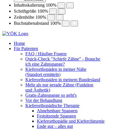
Inhaltsskalierung
100
%
Schriftgröße
100
%
Zeilenhöhe
100
%
Buchstabenabstand
100
%
Home
Für Patienten
FAQ / Häufige Fragen
Quick-Check "Schiefe Zähne" - Brauche
ich eine Zahnspange?
Kieferorthopäden in meiner Nähe
(Standort ermitteln)
Kieferorthopäden in meinem Bundesland
Mehr als nur gerade Zähne (Funktion
und Ästhetik)
Gratis-Zahnspange so geht's
Vor der Behandlung
Kieferorthopädische Therapie
Abnehmbare Spangen
Festsitzende Spangen
Kieferorthopädie und Kieferchirurgie
Ende gut – alles gut