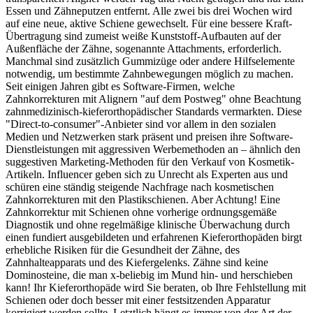
Essen und Zähneputzen entfernt. Alle zwei bis drei Wochen wird
auf eine neue, aktive Schiene gewechselt. Für eine bessere Kraft-
Übertragung sind zumeist weiße Kunststoff-Aufbauten auf der
Außenfläche der Zähne, sogenannte Attachments, erforderlich.
Manchmal sind zusätzlich Gummizüge oder andere Hilfselemente
notwendig, um bestimmte Zahnbewegungen möglich zu machen.
Seit einigen Jahren gibt es Software-Firmen, welche
Zahnkorrekturen mit Alignern "auf dem Postweg" ohne Beachtung
zahnmedizinisch-kieferorthopädischer Standards vermarkten. Diese
"Direct-to-consumer"-Anbieter sind vor allem in den sozialen
Medien und Netzwerken stark präsent und preisen ihre Software-
Dienstleistungen mit aggressiven Werbemethoden an – ähnlich den
suggestiven Marketing-Methoden für den Verkauf von Kosmetik-
Artikeln. Influencer geben sich zu Unrecht als Experten aus und
schüren eine ständig steigende Nachfrage nach kosmetischen
Zahnkorrekturen mit den Plastikschienen. Aber Achtung! Eine
Zahnkorrektur mit Schienen ohne vorherige ordnungsgemäße
Diagnostik und ohne regelmäßige klinische Überwachung durch
einen fundiert ausgebildeten und erfahrenen Kieferorthopäden birgt
erhebliche Risiken für die Gesundheit der Zähne, des
Zahnhalteapparats und des Kiefergelenks. Zähne sind keine
Dominosteine, die man x-beliebig im Mund hin- und herschieben
kann! Ihr Kieferorthopäde wird Sie beraten, ob Ihre Fehlstellung mit
Schienen oder doch besser mit einer festsitzenden Apparatur
korrigiert werden sollte. Letztlich hängt es immer von der Art der