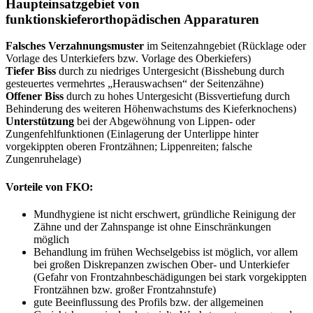
Haupteinsatzgebiet von
funktionskieferorthopädischen Apparaturen
Falsches Verzahnungsmuster
im Seitenzahngebiet (Rücklage oder
Vorlage des Unterkiefers bzw. Vorlage des Oberkiefers)
Tiefer Biss
durch zu niedriges Untergesicht (Bisshebung durch
gesteuertes vermehrtes „Herauswachsen“ der Seitenzähne)
Offener Biss
durch zu hohes Untergesicht (Bissvertiefung durch
Behinderung des weiteren Höhenwachstums des Kieferknochens)
Unterstützung
bei der Abgewöhnung von Lippen- oder
Zungenfehlfunktionen (Einlagerung der Unterlippe hinter
vorgekippten oberen Frontzähnen; Lippenreiten; falsche
Zungenruhelage)
Vorteile von FKO:
Mundhygiene ist nicht erschwert, gründliche Reinigung der
Zähne und der Zahnspange ist ohne Einschränkungen
möglich
Behandlung im frühen Wechselgebiss ist möglich, vor allem
bei großen Diskrepanzen zwischen Ober- und Unterkiefer
(Gefahr von Frontzahnbeschädigungen bei stark vorgekippten
Frontzähnen bzw. großer Frontzahnstufe)
gute Beeinflussung des Profils bzw. der allgemeinen