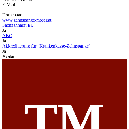
E-Mail
...
Homepage
www.zahnspange-moser.at
Fachzahnarzt EU
Ja
ABO
Ja
Akkreditierung für "Krankenkasse-Zahnspange"
Ja
Avatar
TM