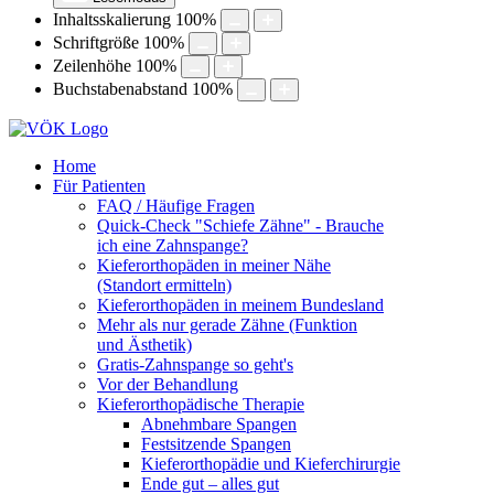
Inhaltsskalierung
100
%
Schriftgröße
100
%
Zeilenhöhe
100
%
Buchstabenabstand
100
%
Home
Für Patienten
FAQ / Häufige Fragen
Quick-Check "Schiefe Zähne" - Brauche
ich eine Zahnspange?
Kieferorthopäden in meiner Nähe
(Standort ermitteln)
Kieferorthopäden in meinem Bundesland
Mehr als nur gerade Zähne (Funktion
und Ästhetik)
Gratis-Zahnspange so geht's
Vor der Behandlung
Kieferorthopädische Therapie
Abnehmbare Spangen
Festsitzende Spangen
Kieferorthopädie und Kieferchirurgie
Ende gut – alles gut