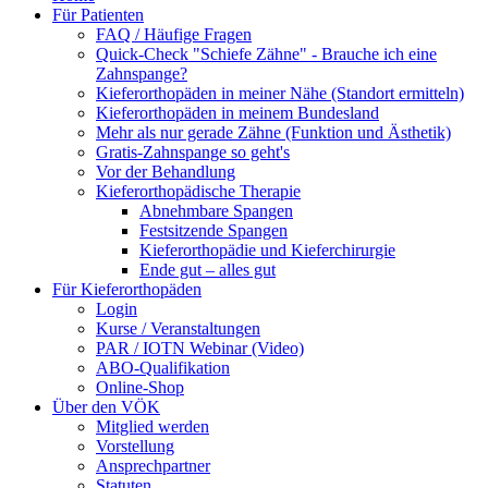
Für Patienten
FAQ / Häufige Fragen
Quick-Check "Schiefe Zähne" - Brauche ich eine
Zahnspange?
Kieferorthopäden in meiner Nähe (Standort ermitteln)
Kieferorthopäden in meinem Bundesland
Mehr als nur gerade Zähne (Funktion und Ästhetik)
Gratis-Zahnspange so geht's
Vor der Behandlung
Kieferorthopädische Therapie
Abnehmbare Spangen
Festsitzende Spangen
Kieferorthopädie und Kieferchirurgie
Ende gut – alles gut
Für Kieferorthopäden
Login
Kurse / Veranstaltungen
PAR / IOTN Webinar (Video)
ABO-Qualifikation
Online-Shop
Über den VÖK
Mitglied werden
Vorstellung
Ansprechpartner
Statuten