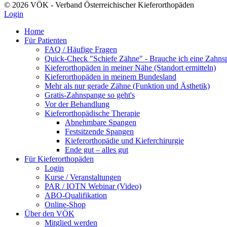
© 2026 VÖK - Verband Österreichischer Kieferorthopäden
Login
Home
Für Patienten
FAQ / Häufige Fragen
Quick-Check "Schiefe Zähne" - Brauche ich eine Zahns
Kieferorthopäden in meiner Nähe (Standort ermitteln)
Kieferorthopäden in meinem Bundesland
Mehr als nur gerade Zähne (Funktion und Ästhetik)
Gratis-Zahnspange so geht's
Vor der Behandlung
Kieferorthopädische Therapie
Abnehmbare Spangen
Festsitzende Spangen
Kieferorthopädie und Kieferchirurgie
Ende gut – alles gut
Für Kieferorthopäden
Login
Kurse / Veranstaltungen
PAR / IOTN Webinar (Video)
ABO-Qualifikation
Online-Shop
Über den VÖK
Mitglied werden