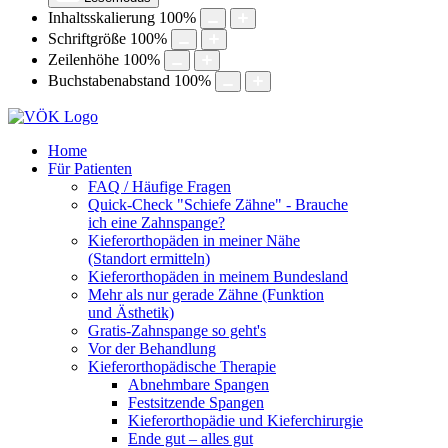
Inhaltsskalierung
100
%
Schriftgröße
100
%
Zeilenhöhe
100
%
Buchstabenabstand
100
%
Home
Für Patienten
FAQ / Häufige Fragen
Quick-Check "Schiefe Zähne" - Brauche
ich eine Zahnspange?
Kieferorthopäden in meiner Nähe
(Standort ermitteln)
Kieferorthopäden in meinem Bundesland
Mehr als nur gerade Zähne (Funktion
und Ästhetik)
Gratis-Zahnspange so geht's
Vor der Behandlung
Kieferorthopädische Therapie
Abnehmbare Spangen
Festsitzende Spangen
Kieferorthopädie und Kieferchirurgie
Ende gut – alles gut