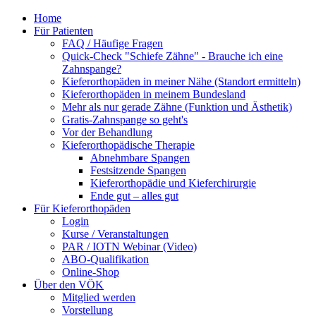
Home
Für Patienten
FAQ / Häufige Fragen
Quick-Check "Schiefe Zähne" - Brauche ich eine
Zahnspange?
Kieferorthopäden in meiner Nähe (Standort ermitteln)
Kieferorthopäden in meinem Bundesland
Mehr als nur gerade Zähne (Funktion und Ästhetik)
Gratis-Zahnspange so geht's
Vor der Behandlung
Kieferorthopädische Therapie
Abnehmbare Spangen
Festsitzende Spangen
Kieferorthopädie und Kieferchirurgie
Ende gut – alles gut
Für Kieferorthopäden
Login
Kurse / Veranstaltungen
PAR / IOTN Webinar (Video)
ABO-Qualifikation
Online-Shop
Über den VÖK
Mitglied werden
Vorstellung