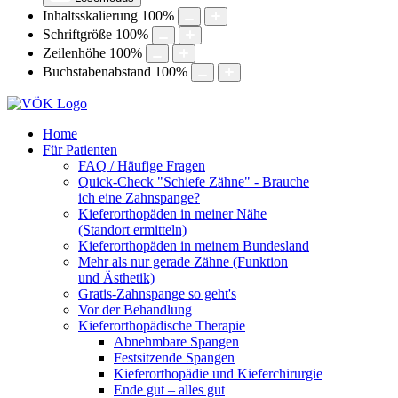
Inhaltsskalierung
100
%
Schriftgröße
100
%
Zeilenhöhe
100
%
Buchstabenabstand
100
%
Home
Für Patienten
FAQ / Häufige Fragen
Quick-Check "Schiefe Zähne" - Brauche
ich eine Zahnspange?
Kieferorthopäden in meiner Nähe
(Standort ermitteln)
Kieferorthopäden in meinem Bundesland
Mehr als nur gerade Zähne (Funktion
und Ästhetik)
Gratis-Zahnspange so geht's
Vor der Behandlung
Kieferorthopädische Therapie
Abnehmbare Spangen
Festsitzende Spangen
Kieferorthopädie und Kieferchirurgie
Ende gut – alles gut