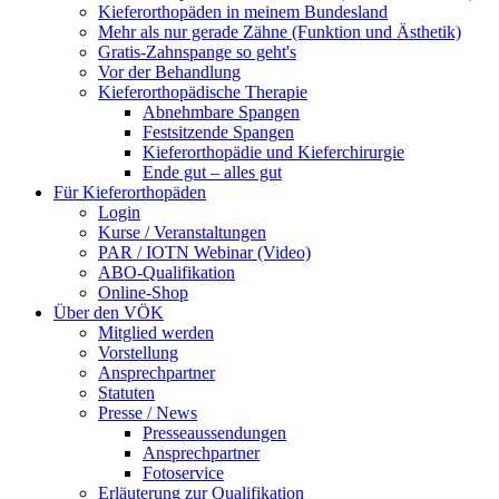
Kieferorthopäden in meinem Bundesland
Mehr als nur gerade Zähne (Funktion und Ästhetik)
Gratis-Zahnspange so geht's
Vor der Behandlung
Kieferorthopädische Therapie
Abnehmbare Spangen
Festsitzende Spangen
Kieferorthopädie und Kieferchirurgie
Ende gut – alles gut
Für Kieferorthopäden
Login
Kurse / Veranstaltungen
PAR / IOTN Webinar (Video)
ABO-Qualifikation
Online-Shop
Über den VÖK
Mitglied werden
Vorstellung
Ansprechpartner
Statuten
Presse / News
Presseaussendungen
Ansprechpartner
Fotoservice
Erläuterung zur Qualifikation