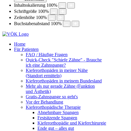
Inhaltsskalierung
100
%
Schriftgröße
100
%
Zeilenhöhe
100
%
Buchstabenabstand
100
%
Home
Für Patienten
FAQ / Häufige Fragen
Quick-Check "Schiefe Zähne" - Brauche
ich eine Zahnspange?
Kieferorthopäden in meiner Nähe
(Standort ermitteln)
Kieferorthopäden in meinem Bundesland
Mehr als nur gerade Zähne (Funktion
und Ästhetik)
Gratis-Zahnspange so geht's
Vor der Behandlung
Kieferorthopädische Therapie
Abnehmbare Spangen
Festsitzende Spangen
Kieferorthopädie und Kieferchirurgie
Ende gut – alles gut