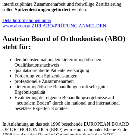
interdisziplinäre Zusammenarbeit und freiwillige Zertifizierung
sollen
Spitzenleistungen gefördert
werden.
Detailinformationen unter
www.abo.or.at
ZUR ABO-PRÜFUNG ANMELDEN
Austrian Board of Orthodontists (ABO)
steht für:
den höchsten nationalen kieferorthopädischen
Qualifikationsnachweis
qualitätsorientierte Patientenversorgung
Förderung von Spitzenleistungen
professionelle Zusammenarbeit
kieferorthopädische Behandlungen mit sehr guter
Ergebnisqualität
Evaluierung der eigenen Behandlungsergebnisse auf
"neutralem Boden" durch ein national und international
besetztes Experten-Komitee
In Anlehnung an das seit 1996 bestehende EUROPEAN BOARD
OF ORTHODONTICS (EBO) wurde auf nationaler Ebene Ende
1998 das Austrian Board of Orthodontists durch den VÖK