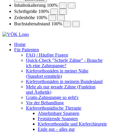
Inhaltsskalierung
100
%
Schriftgröße
100
%
Zeilenhöhe
100
%
Buchstabenabstand
100
%
Home
Für Patienten
FAQ / Häufige Fragen
Quick-Check "Schiefe Zähne" - Brauche
ich eine Zahnspange?
Kieferorthopäden in meiner Nähe
(Standort ermitteln)
Kieferorthopäden in meinem Bundesland
Mehr als nur gerade Zähne (Funktion
und Ästhetik)
Gratis-Zahnspange so geht's
Vor der Behandlung
Kieferorthopädische Therapie
Abnehmbare Spangen
Festsitzende Spangen
Kieferorthopädie und Kieferchirurgie
Ende gut – alles gut